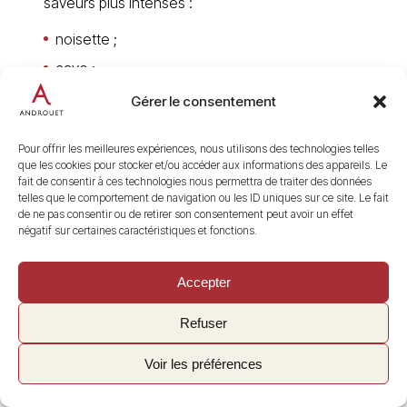
saveurs plus intenses :
noisette ;
cave ;
champignon ;
Gérer le consentement
foin ;
Pour offrir les meilleures expériences, nous utilisons des technologies telles
épices ;
que les cookies pour stocker et/ou accéder aux informations des appareils. Le
fait de consentir à ces technologies nous permettra de traiter des données
notes animales.
telles que le comportement de navigation ou les ID uniques sur ce site. Le fait
de ne pas consentir ou de retirer son consentement peut avoir un effet
Il n’existe donc pas un seul stade idéal pour un
négatif sur certaines caractéristiques et fonctions.
chèvre.
Le bon choix dépend du fromage et des
Accepter
préférences du dégustateur.
Refuser
Voir les préférences