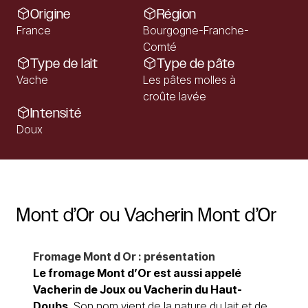
Origine
Région
France
Bourgogne-Franche-
Comté
Type de lait
Type de pâte
Vache
Les pâtes molles à
croûte lavée
Intensité
Doux
Mont
d’Or
ou
Vacherin
Mont
d’Or
Fromage Mont d Or : présentation
Le fromage
Mont d’Or
est aussi appelé
Vacherin de Joux ou Vacherin du Haut-
Doubs
. Son nom vient de la nature du lait et de