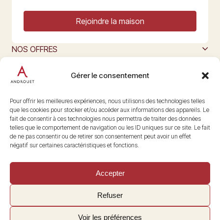
Rejoindre la maison
NOS OFFRES
MAISON ANDROUET
L’ART DU FROMAGE
Gérer le consentement
Nous suivre
@maisonandrouet
Pour offrir les meilleures expériences, nous utilisons des technologies telles
que les cookies pour stocker et/ou accéder aux informations des appareils. Le
fait de consentir à ces technologies nous permettra de traiter des données
telles que le comportement de navigation ou les ID uniques sur ce site. Le fait
Copyright © 2026 Androuet
de ne pas consentir ou de retirer son consentement peut avoir un effet
Site par
Make the Grade
négatif sur certaines caractéristiques et fonctions.
Accepter
Refuser
Voir les préférences