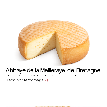
vache et à pâte pressée non cuite, ce fromage est en
forme de petite meule circulaire de 20 à 25 cm de
diamètre et… Read More
Abbaye de la Meilleraye-de-Bretagne
Monastère établi dans la ville éponyme du
Découvrir le fromage
département de la Loire-Atlantique. Les religieux y
élaborent un fromage au lait de vache, à pâte pressée
non cuite en forme de bloc parallélépipédique de 24
cm de côté et de 4 à 5 cm d’épaisseur. Le fromage
demande un minimum… Read More