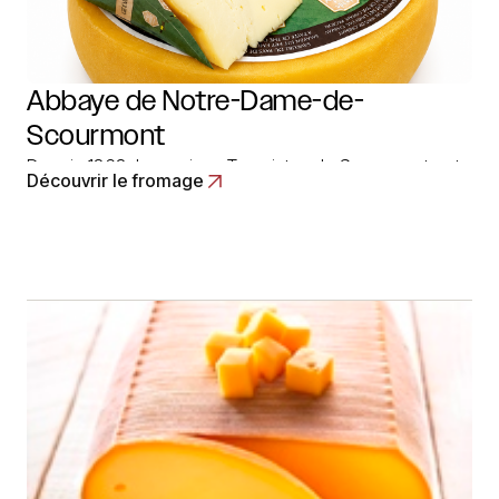
Abbaye de Notre-Dame-de-
Scourmont
Depuis 1863, les moines Trappistes de Scourmont ont
Découvrir le fromage
retrouvé les secrets de ce fromage à pâte mi-dure. Il
est créé à base de lait deleur ferme et affiné dans les
caves voûtées de l’abbaye. A présent, le fromage de
Chimay est fabriqué avec un lait uniquement… Read
More