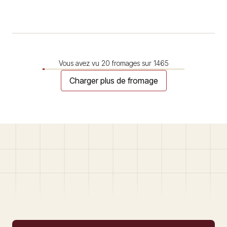
cuite. Il est très semblable a la Trappe (véritable),
fabriquée par les Trappistes de l’Abbaye de la Coudre.
C’est un fromage doux, aux… Read More
Vous avez vu
20
fromages sur
1465
Charger plus de fromage