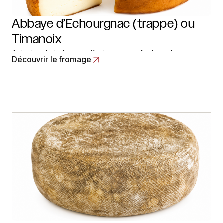
Abbaye d’Echourgnac (trappe) ou
Timanoix
Acheter de la trappe d’Echourgnac Androuet
Découvrir le fromage
maintenant Le fromage tient son nom de la localité
où se trouve l’Abbaye en Dordogne. La trappe
d’Echourgnac se présente sous la forme d’un petit
disque épais, pesant 300 grammes. Il est… Read More