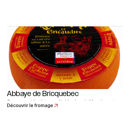
Ternoise dans la Pas-de-Calais. Les religieuses y
fabriquent un fromage au lait de vache cru, à pâte
pressée non cuite, de 22 à 25 cm de diamètre et de 5
à… Read More
Abbaye de Bricquebec
Communauté religieuse établie dans la Manche qui a
Découvrir le fromage
produit un fromage de Normandie au lait de vache, à
pâte pressée non cuite. Cette fabrication, abandonnée
en 1961 par les Pères trappistes a été confiée à la
laiterie coopérative de Valognes (Valco), ainsi que la