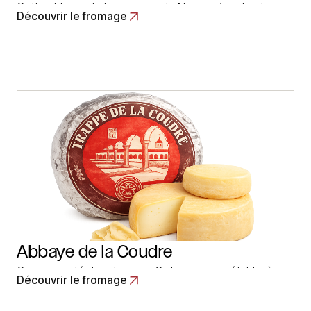
Cette abbaye de la province de Namur n’existe plus
Découvrir le fromage
depuis des siècles. Les fromages au lait de vache qui
portent le nom d’Abbaye de Gembloux sont frabriqués
dans un atelier artisanal. Il s’agit de fromages à caillé
lactique et à pâte molle. Le poids de chaque fromage
est de 500… Read More
Abbaye de la Coudre
Communauté de religieuse Cisterciennes, établie à
Découvrir le fromage
Laval, dans la Mayenne, qui débuta en 1858 la
fabrication d’un fromage du type monastique. Au lait de