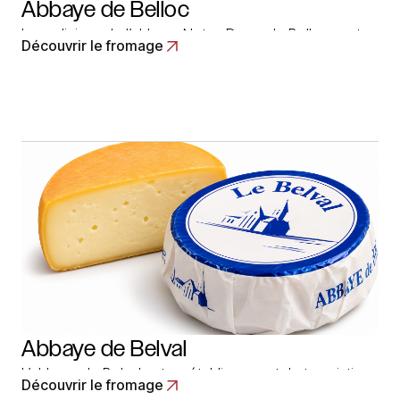
Abbaye de Belloc
Les religieux de l’abbaye Notre-Dame de Belloc sont
Découvrir le fromage
probablement les initiateurs et les créateurs des
fromages de brebis au Pays basque, au XVIIe siècle.
Située à proximité de l’océan et des premiers
contreforts pyrénéens, l’Abbaye de Belloc profite d’un
climat océanique qui permit dès les temps les plus…
Read More
Abbaye de Belval
L’abbaye de Belval est un établissement de trappistines
Découvrir le fromage
situé sur un hameau de la commune de Saint-Pol-sur-