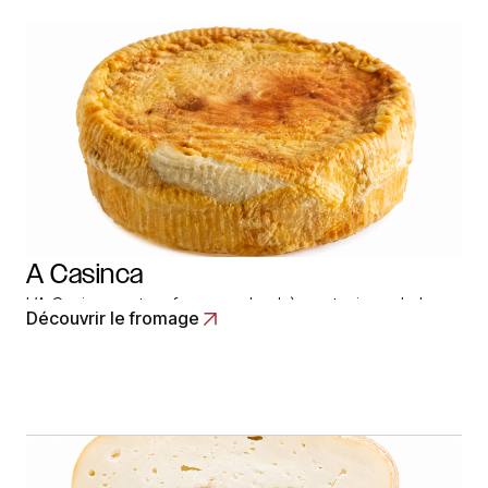
A Casinca
L’A Casinca est un fromage de chèvre, typique de la
Découvrir le fromage
région de la Casinca, en Corse. Le climat y est très
doux.Â Â Ce fromage CorseÂ est fabriqué Ã partir de
lait de chèvre, leur alimentation est naturelle. L’affinage
du fromage A CasincaÂ s’effectue en hÃ¢loir pendant
une durée de… Read More