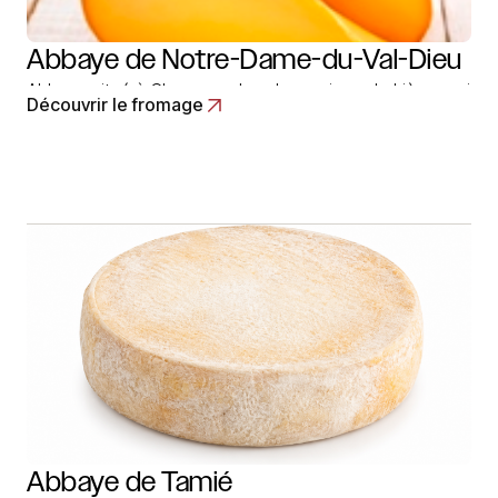
Abbaye de Notre-Dame-du-Val-Dieu
Abbaye situé à Charneux dans la province de Liège, qui
Découvrir le fromage
produit deux variétés de fromages au lait de vache: un
fromage à pâte pressé non cuite nommée « plateau »
analogue au saint-paulin à pâte tendre. Il se présente
sous la forme d’une petite meule à talon droit de…
Read More
Abbaye de Tamié