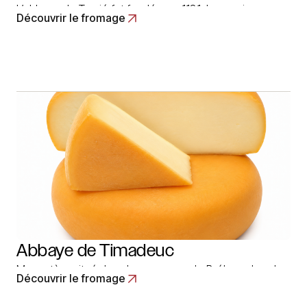
L’abbaye de Tamié fut fondée en 1131. Les moines
Découvrir le fromage
Trappistes y fabriquent du fromage depuis sa création.
Au début, ils fabriquaient plutôt un fromage à pâte
pressée cuite ressemblant a du gruyère, qui était plus
facile à conserver. Au fil des siècles, la production s’est
rapprochée… Read More
Abbaye de Timadeuc
Monastère situé dans la commune de Bréhan, dans le
Découvrir le fromage
Morbihan, ou les moines Trappistes fabriquent
artisanalement au lait de vache, à pâte pressée non