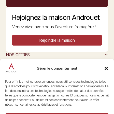
Rejoignez la maison Androuet
Venez vivre avec nous l'aventure fromagère !
Rejoindre la maison
NOS OFFRES
MAISON ANDROUET
L’ART DU FROMAGE
Gérer le consentement
Nous suivre
@maisonandrouet
Pour offrir les meilleures expériences, nous utilisons des technologies telles
que les cookies pour stocker et/ou accéder aux informations des appareils. Le
fait de consentir à ces technologies nous permettra de traiter des données
telles que le comportement de navigation ou les ID uniques sur ce site. Le fait
Copyright © 2026 Androuet
de ne pas consentir ou de retirer son consentement peut avoir un effet
Site par
Make the Grade
négatif sur certaines caractéristiques et fonctions.