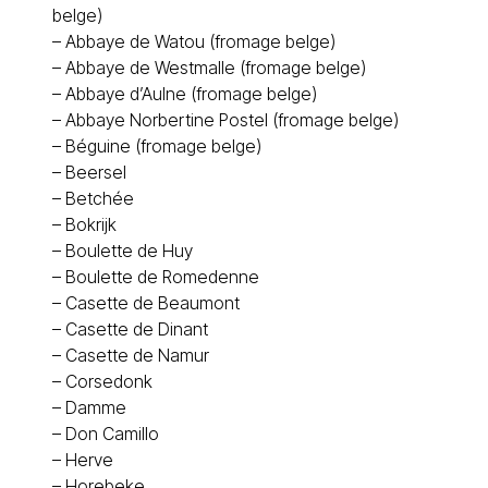
belge)
–
Abbaye de Watou (fromage belge)
–
Abbaye de Westmalle (fromage belge)
–
Abbaye d’Aulne (fromage belge)
–
Abbaye Norbertine Postel (fromage belge)
–
Béguine (fromage belge)
–
Beersel
–
Betchée
–
Bokrijk
–
Boulette de Huy
–
Boulette de Romedenne
–
Casette de Beaumont
–
Casette de Dinant
–
Casette de Namur
–
Corsedonk
–
Damme
–
Don Camillo
–
Herve
–
Horebeke