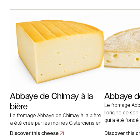
proximité de l’océan et des premiers
fabriquent un f
contreforts pyrénéens, l’Abbaye
cru, à pâte pre
de Belloc profite d’un climat océanique
cm de diamètre
qui permit dès les temps les plus… Read
More
Abbaye de Chimay à la
Abbaye d
bière
Le fromage Abb
l’origine de son
Le fromage Abbaye de Chimay à la bière
qui a été fond
a été crée par les moines Cisterciens en
Bourgogne. L’hi
1850. De tradition trappiste, ce fromage
Discover this cheese
Discover this 
Cîteaux est con
de vache est frotté à la bière et affiné 4