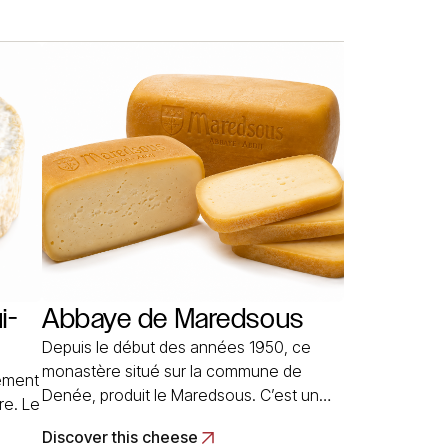
 la
de fromages à caillé lactique et à pâte
molle. Le poids de chaque fromage est
de 500… Read More
i-
Abbaye de Maredsous
Depuis le début des années 1950, ce
monastère situé sur la commune de
lement
Denée, produit le Maredsous. C’est un
re. Le
fromage au lait de vache normalisé,
Discover this cheese
pasteurisé, dont le caillé est délactosé.