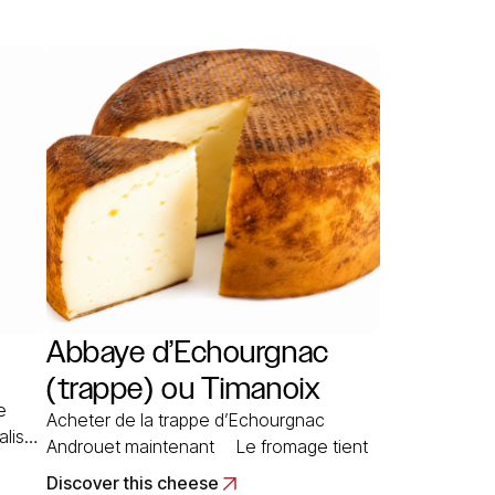
Abbaye d’Echourgnac
(trappe) ou Timanoix
e
Acheter de la trappe d’Echourgnac
alisé
Androuet maintenant Le fromage tient
son nom de la localité où se trouve
Discover this cheese
s pour