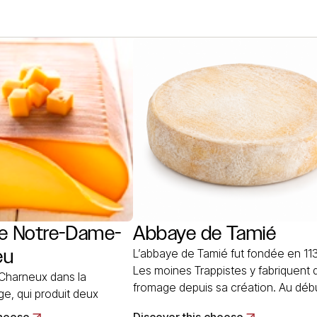
à pâte pressée non cuite
bénédictine de la Pierre-qui-vire. Les
c parallélépipédique de
spécialistes de l’élevage, les religie
t de 4 à 5 cm d’épaisseur.
l’abbaye ont expérimenté la stabula
mande un minimum… Read
libre avec des vaches de race brun
alpine. Pour valoriser le lait de ces
animaux, les moines… Read More
e Notre-Dame-
Abbaye de Tamié
eu
L’abbaye de Tamié fut fondée en 113
Les moines Trappistes y fabriquent 
 Charneux dans la
fromage depuis sa création. Au début
ge, qui produit deux
fabriquaient plutôt un fromage à pât
mages au lait de vache: un