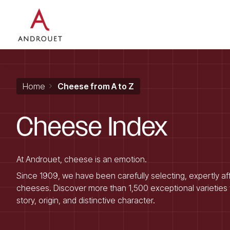
Search for a keyword
Home
Cheese from A to Z
Cheese
Index
At Androuet, cheese is an emotion.
Since 1909, we have been carefully selecting, expertly aff
cheeses. Discover more than 1,500 exceptional varieties 
story, origin, and distinctive character.