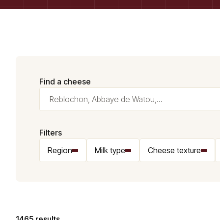
Find a cheese
Filters
Region
Milk type
Cheese texture
1465 results