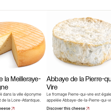
onte à un millénaire. Les
est formé en pains de 2 à 3 kg. Pour
baye de Cîteaux, en Côte
consomation, ils… Read More
re
 la Meilleraye-
Abbaye de la Pierre-qu
gne
Vire
i dans la ville éponyme
Le fromage Pierre-qui-vire est éga
de la Loire-Atlantique.
appelée Abbaye-de-la-Pierre-qui-vi
 élaborent un fromage au
nom est en effet celui de l’abbaye
cheese
Discover this cheese