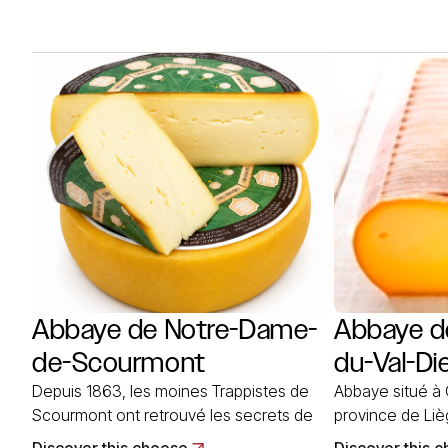
lait de vache, 
pressée non cuite, ce fromage est en
en forme de blo
forme de petite meule circulaire de 20 à
24 cm de côté e
25 cm de diamètre et… Read More
Le fromage de
More
Abbaye de Notre-Dame-
Abbaye d
de-Scourmont
du-Val-Di
Depuis 1863, les moines Trappistes de
Abbaye situé à
Scourmont ont retrouvé les secrets de
province de Liè
ce fromage à pâte mi-dure. Il est créé à
variétés de fro