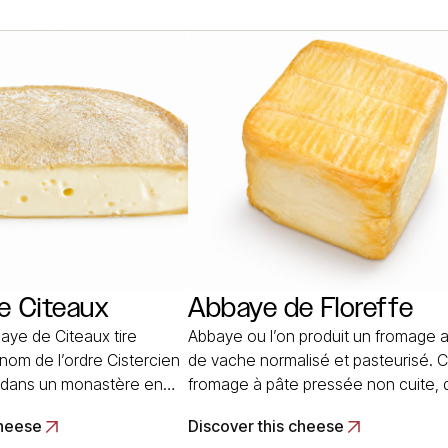
romage au lait de vache
abandonnée en 1961 par les Pères
ssée non cuite, de 22 à 25
trappistes a été confiée à la laiterie
 et de 5 à… Read More
coopérative de Valognes (Valco), ai
que la marque Providence. Read M
e Citeaux
Abbaye de Floreffe
aye de Citeaux tire
Abbaye ou l’on produit un fromage au
 nom de l’ordre Cistercien
de vache normalisé et pasteurisé. C
é dans un monastère en
fromage à pâte pressée non cuite, 
stoire de l’Abbaye de
le caillé est délactosé pour ecarter 
cheese
Discover this cheese
comitante de l’histoire de
risques de fermentations secondaires