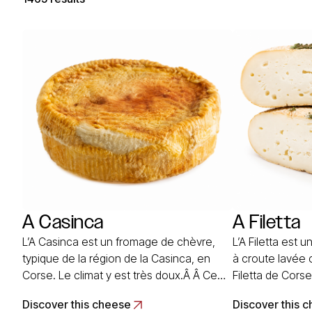
A Casinca
A Filetta
L’A Casinca est un fromage de chèvre,
L’A Filetta est 
typique de la région de la Casinca, en
à croute lavée 
Corse. Le climat y est très doux.Â Â Ce
Filetta de Corse
fromage CorseÂ est fabriqué Ã partir de
provenant d’une
Discover this cheese
Discover this 
lait de chèvre, leur alimentation est
éleveurs de la pl