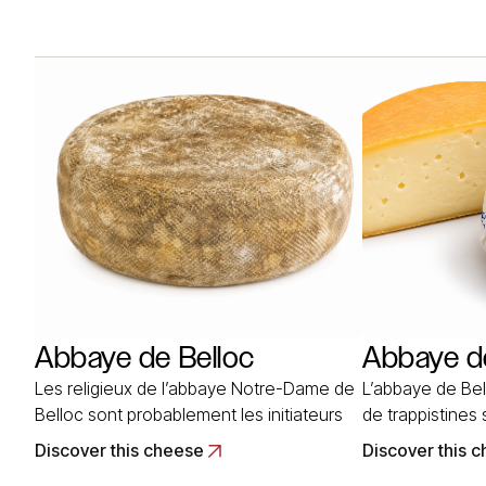
naturelle. L’affinage du fromage A
pour fabriquer l’
CasincaÂ s’effectue en hÃ¢loir pendant
troupeaux de b
une durée de… Read More
conditions… Re
Abbaye de Belloc
Abbaye de
Les religieux de l’abbaye Notre-Dame de
L’abbaye de Bel
Belloc sont probablement les initiateurs
de trappistines
et les créateurs des fromages de brebis
commune de Sai
Discover this cheese
Discover this 
au Pays basque, au XVIIe siècle. Située à
la Pas-de-Calais