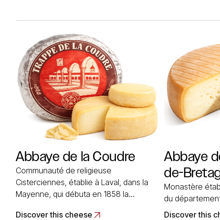
l’ordre, qui rem
semaines. Il pèse 2Kgs pour un diamètre
moines de l’ab
de 19cm. Retrouvez un autre froma…
d’Or,… Read Mo
Read More
Abbaye de la Coudre
Abbaye de
de-Breta
Communauté de religieuse
Cisterciennes, établie à Laval, dans la
Monastère établ
Mayenne, qui débuta en 1858 la
du département 
fabrication d’un fromage du type
Les religieux y
Discover this cheese
Discover this 
monastique. Au lait de vache et à pâte