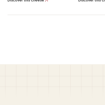
Discover this cheese
Discover this 
base de lait deleur ferme et affiné dans
fromage à pâte
les caves voûtées de l’abbaye. A présent,
nommée “platea
le fromage de Chimay est fabriqué avec
paulin à pâte te
un lait uniquement… Read More
la forme d’une p
de… Read More