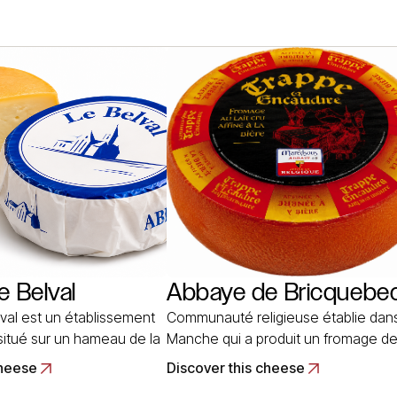
A Filetta provient de
acquérir ses qualités aromatiques. Il
rebis élevées dans des
présente sous trois dimensions
ad More
différentes pour… Read More
 Belval
Abbaye de Bricquebe
val est un établissement
Communauté religieuse établie dans
 situé sur un hameau de la
Manche qui a produit un fromage d
nt-Pol-sur-Ternoise dans
Normandie au lait de vache, à pâte
cheese
Discover this cheese
. Les religieuses y
pressée non cuite. Cette fabrication