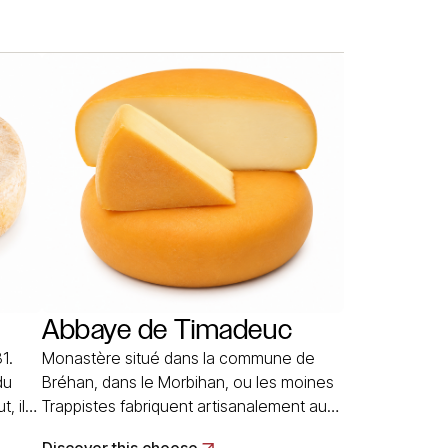
Pour renouer avec les traditions
ux de
d’affinage expérimenté, des abbayes
tion
depuis le Moyen Age, les moines… Read
e
More
Abbaye de Timadeuc
1.
Monastère situé dans la commune de
du
Bréhan, dans le Morbihan, ou les moines
, ils
Trappistes fabriquent artisanalement au
e
lait de vache, à pâte pressée non cuite. Il