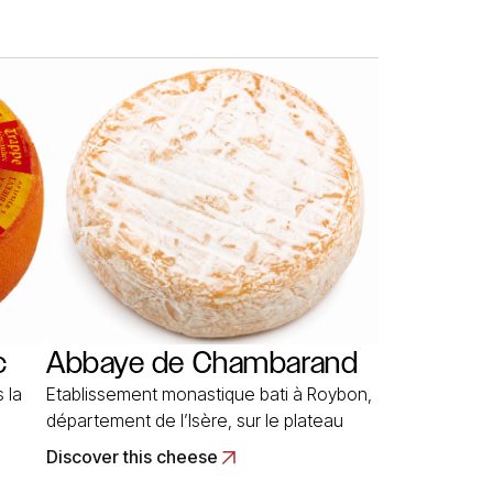
l’Abbaye en Dordogne. La trappe
 se
d’Echourgnac se présente sous la forme
d’un petit disque épais, pesant 300
grammes. Il est… Read More
c
Abbaye de Chambarand
 la
Etablissement monastique bati à Roybon,
e
département de l’Isère, sur le plateau
éponyme ou se trouvent de beaux
Discover this cheese
,
pâturages. Les trappistines qui l’occupent