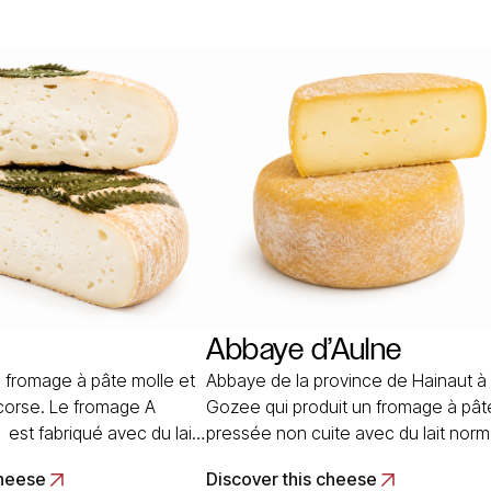
Abbaye d’Aulne
un fromage à pâte molle et
Abbaye de la province de Hainaut à
corse. Le fromage A
Gozee qui produit un fromage à pât
 est fabriqué avec du lait
pressée non cuite avec du lait norm
 vingtaine de petits
et pasteurisé de vache. L’affinage
cheese
Discover this cheese
aine orientale. Le lait
demande 3 ou 5 semaines de cave