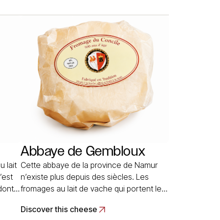
produisent u fromage au lait de vache, à
pâte pressée non cuites. Ce fromage
nsi
était au départ, du style d’un reblochon
ore
de très petites dimensions… Read More
Abbaye de Gembloux
 lait
Cette abbaye de la province de Namur
’est
n’existe plus depuis des siècles. Les
dont
fromages au lait de vache qui portent le
les
nom d’Abbaye de Gembloux sont
Discover this cheese
. Il
frabriqués dans un atelier artisanal. Il s’agit