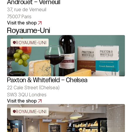
Androuet – Verneuil
37, rue de Verneuil
75007 Paris
Visit the shop
Royaume-Uni
ROYAUME-UNI
Paxton & Whitefield – Chelsea
22 Cale Street (Chelsea)
SW3 3QU Londres
Visit the shop
ROYAUME-UNI