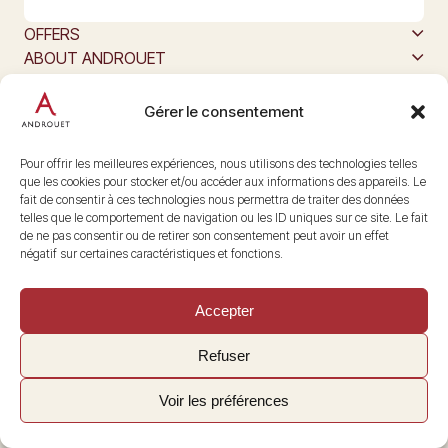
OFFERS
ABOUT ANDROUET
ALL ABOUT CHEESE
The producers of Maison Androuet
Gérer le consentement
Follow us
@maisonandrouet
Pour offrir les meilleures expériences, nous utilisons des technologies telles
que les cookies pour stocker et/ou accéder aux informations des appareils. Le
fait de consentir à ces technologies nous permettra de traiter des données
telles que le comportement de navigation ou les ID uniques sur ce site. Le fait
Copyright © 2026 Androuet
de ne pas consentir ou de retirer son consentement peut avoir un effet
Site by
Make the Grade
négatif sur certaines caractéristiques et fonctions.
Accepter
Refuser
Voir les préférences