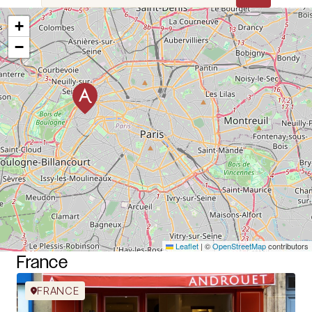
+
−
Leaflet
|
©
OpenStreetMap
contributors
France
FRANCE