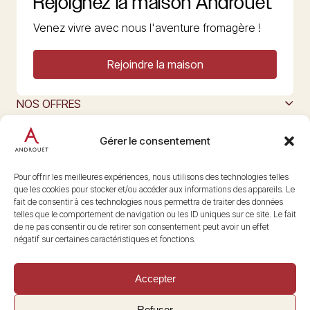
Rejoignez la maison Androuet
Venez vivre avec nous l'aventure fromagère !
Rejoindre la maison
NOS OFFRES
MAISON ANDROUET
L’ART DU FROMAGE
Gérer le consentement
Nous suivre
@maisonandrouet
Pour offrir les meilleures expériences, nous utilisons des technologies telles
que les cookies pour stocker et/ou accéder aux informations des appareils. Le
fait de consentir à ces technologies nous permettra de traiter des données
telles que le comportement de navigation ou les ID uniques sur ce site. Le fait
Copyright © 2026 Androuet
de ne pas consentir ou de retirer son consentement peut avoir un effet
Site par
Make the Grade
négatif sur certaines caractéristiques et fonctions.
Accepter
Refuser