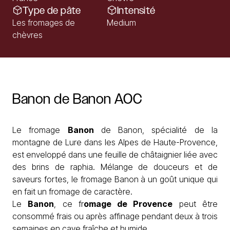
Type de pâte
Intensité
Les fromages de
Medium
chèvres
Banon
de
Banon
AOC
Le fromage
Banon
de Banon, spécialité de la
montagne de Lure dans les Alpes de Haute-Provence,
est enveloppé dans une feuille de châtaignier liée avec
des brins de raphia. Mélange de douceurs et de
saveurs fortes, le fromage Banon à un goût unique qui
en fait un fromage de caractère.
Le
Banon
, ce fr
omage de Provence
peut être
consommé frais ou après affinage pendant deux à trois
semaines en cave fraîche et humide.