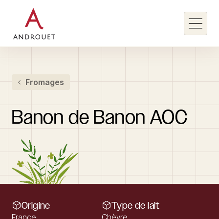
Rechercher un mot clé
Fromages
Rechercher
Banon
de
Banon
AOC
Origine
Type de lait
France
Chèvre