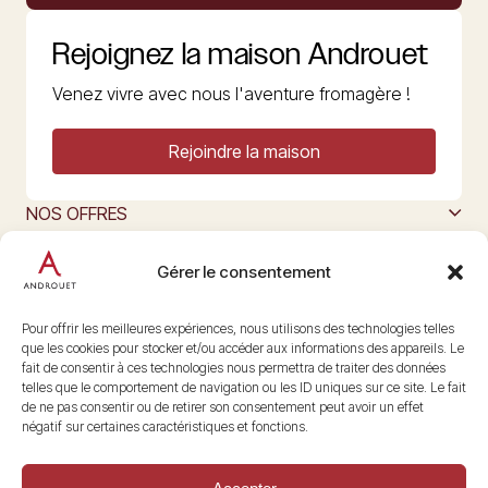
Rejoignez la maison Androuet
Venez vivre avec nous l'aventure fromagère !
Rejoindre la maison
NOS OFFRES
MAISON ANDROUET
L’ART DU FROMAGE
Gérer le consentement
Nous suivre
@maisonandrouet
Pour offrir les meilleures expériences, nous utilisons des technologies telles
que les cookies pour stocker et/ou accéder aux informations des appareils. Le
fait de consentir à ces technologies nous permettra de traiter des données
telles que le comportement de navigation ou les ID uniques sur ce site. Le fait
Copyright © 2026 Androuet
de ne pas consentir ou de retirer son consentement peut avoir un effet
Site par
Make the Grade
négatif sur certaines caractéristiques et fonctions.