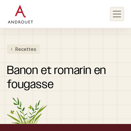
Rechercher un mot clé
Recettes
Rechercher
Banon
et
romarin
en
fougasse