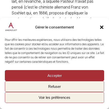
lait, en revanche, à laquelle Pasteur n’avait pas
pensé (c’est le chimiste allemand Franz von
Soxhlet qui, en 1886, proposa d’appliquer la
pasteurisation au lait), s’implanta durablement.
Gérer le consentement
Pasteur jette les bases de la pasteurisation,
son disciple Emile Duclaux adapte ce procédé
Pour offrir les meilleures expériences, nous utilisons des technologies telles
au fromage
quelques année plus tard grâce à la
que les cookies pour stocker et/ou accéder aux informations des appareils. Le
« pasteurisation » (procédé industriel de
fait de consentir à ces technologies nous permettra de traiter des données
telles que le comportement de navigation ou les ID uniques sur ce site. Le fait
destruction des bactéries sous température
de ne pas consentir ou de retirer son consentement peut avoir un effet
élevée), le XIXème siècle sera celui de la
négatif sur certaines caractéristiques et fonctions.
révolution du monde fromager, qui va prendre
son essor et se diversifier pour entrer dans une
Accepter
nouvelle aire, celle de l’industrie fromagère.
Refuser
Les
grands
étapes
de
Voir les préférences
l’histoire
du
fromage
: