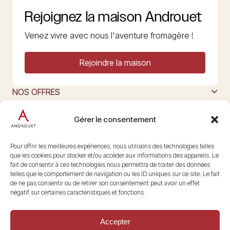
Rejoignez la maison Androuet
Venez vivre avec nous l'aventure fromagère !
Rejoindre la maison
NOS OFFRES
MAISON ANDROUET
L’ART DU FROMAGE
Gérer le consentement
Nous suivre
@maisonandrouet
Pour offrir les meilleures expériences, nous utilisons des technologies telles
que les cookies pour stocker et/ou accéder aux informations des appareils. Le
fait de consentir à ces technologies nous permettra de traiter des données
telles que le comportement de navigation ou les ID uniques sur ce site. Le fait
Copyright © 2026 Androuet
de ne pas consentir ou de retirer son consentement peut avoir un effet
Site par
Make the Grade
négatif sur certaines caractéristiques et fonctions.
Accepter