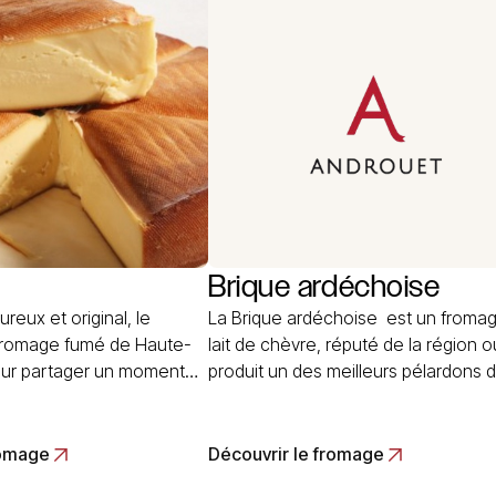
oute… Read More
Read More
Brique ardéchoise
reux et original, le
La Brique ardéchoise est un froma
 fromage fumé de Haute-
lait de chèvre, réputé de la région o
our partager un moment
produit un des meilleurs pélardons 
 ses rondeurs et sa forme
France. Ceui-ci, pour changer, est 
que un gâteau gourmand
forme rectangulaire de 10 à 12 cm d
 pâte fondante et
long, 4 à 5 cm de large et 3 cm
romage
Découvrir le fromage
mage fumé
d’épaisseur. Son poids… Read More