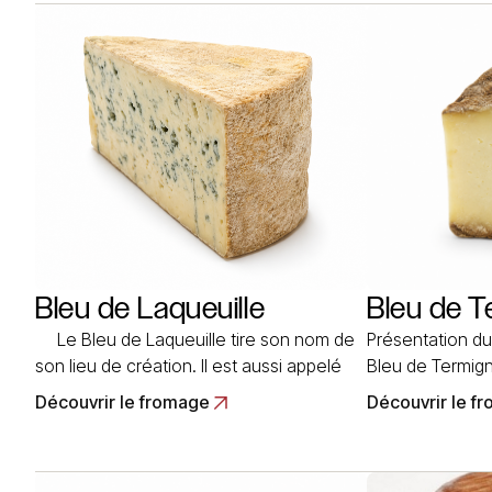
croûte lavée jaune claire. Disque aplati de
d’épaisseur, d’
20 cm de diamètre et de 4 à 5… Read
égouttage et 
More
Bleu de Laqueuille
Bleu de 
Le Bleu de Laqueuille tire son nom de
Présentation du
son lieu de création. Il est aussi appelé
Bleu de Termig
Laqueuille. Le Bleu de Laqueuille est de
Savoie au lait d
Découvrir le fromage
Découvrir le f
forme cylindrique et sa pâte est plus
moisissures inte
onctueuse et plus souple que celle du
artisanale que l
Bleu d’Auvergne. Sa croûte à des… Read
Modane. Termi