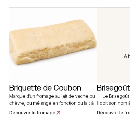
également sous le nom de Bleu du
obtenu est bapt
Vercors. Le fromage Bleu de Sassenage
référence à… 
est l’un des bleus les mieux connus
depuis… Read More
Briquette de Coubon
Brisegoû
Marque d’un fromage au lait de vache ou
Le Brisegoût e
chèvre, ou mélangé en fonction du lait à
Il doit son nom 
disposition des fermiers. Originaire du
sapidité. Son h
Découvrir le fromage
Découvrir le f
Velay, il est de la famille des chevretons à
avec la fabrica
pâte molle, à croûte naturelle. Il est de
Beaufort, dont 