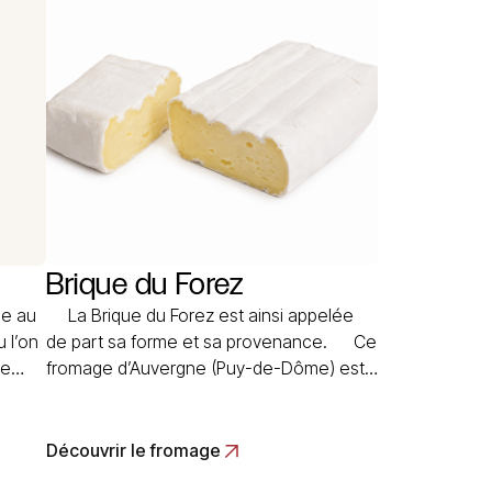
l’ancêtre des bleus de la région.
Brique du Forez
ge au
La Brique du Forez est ainsi appelée
u l’on
de part sa forme et sa provenance. Ce
de
fromage d’Auvergne (Puy-de-Dôme) est
de
affiné pendant deux à trois semaines à
e
sec en cave humide. Le Forez s’étend
également sur le département de… Read
Découvrir le fromage
More