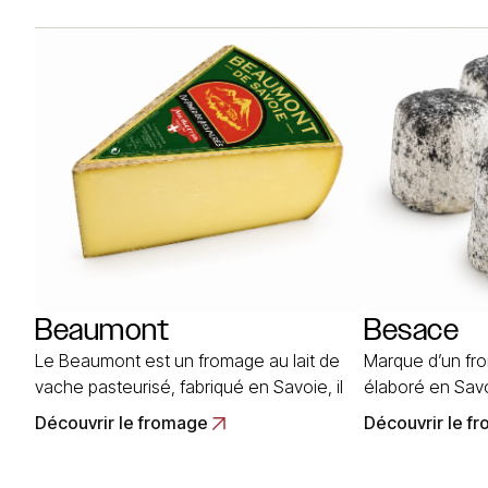
produisent u fromage au lait de vache, à
pressée cuite r
pâte pressée non cuites. Ce fromage
qui était plus fa
était au départ, du style d’un reblochon
siècles, la pro
de très petites dimensions… Read More
Read More
Beaumont
Besace
Le Beaumont est un fromage au lait de
Marque d’un fr
vache pasteurisé, fabriqué en Savoie, il
élaboré en Savo
fut créé en 1881 par Jérémie Girod à
mont Tournier. I
Découvrir le fromage
Découvrir le f
Saint-Julien-en-Genevois. La pâte
une toile, il a l
pressée non cuite est recouverte d’une
de 8 cm de dia