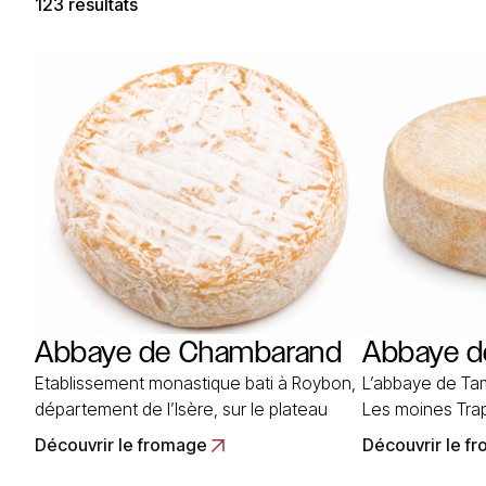
123 résultats
Abbaye de Chambarand
Abbaye d
Etablissement monastique bati à Roybon,
L’abbaye de Tam
département de l’Isère, sur le plateau
Les moines Trap
éponyme ou se trouvent de beaux
fromage depuis 
Découvrir le fromage
Découvrir le f
pâturages. Les trappistines qui l’occupent
fabriquaient pl