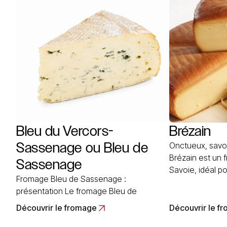
More
située sur la r
Bleu du Vercors-
Brézain
Sassenage ou Bleu de
Onctueux, savou
Brézain est un
Sassenage
Savoie, idéal p
Fromage Bleu de Sassenage :
convivial. Avec
présentation Le fromage Bleu de
galbée, il évo
Sassenage tire son nom du lieu de sa
qui dévoile une
Découvrir le fromage
Découvrir le f
production au départ. Il est connu
crémeuse à souhait. Le fro