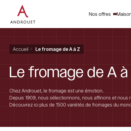
Nos offres
Maison
Rechercher un mot clé
Accueil
Le fromage de A à Z
Le
fromage
de
A
à
Chez Androuet, le fromage est une émotion.
Depuis 1909, nous sélectionnons, nous affinons et nous 
Découvrez ici plus de 1500 variétés de fromages du monde