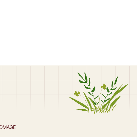
s à
dialectal dérivé du latin forma (moule).
ion)
Choix… Read More
ROMAGE