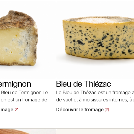
un poids de 170 g après
était à l’origine une imitation au lait 
2 semaines… Read More
vache. Le… Read More
Termignon
Bleu de Thiézac
 Bleu de Termignon Le
Le Bleu de Thézac est un fromage au
non est un fromage de
de vache, à moisissures internes, à
e vache, à pâte molle, à
molle, originaire de la commune de
romage
Découvrir le fromage
rnes, de fabrication
Thiézac dans le Cantal. C’est un trè
’on trouve que sur place à
ancien fromage d’Auvergne qui a
gnon est une commune
bénéficié de la technique de la Ma