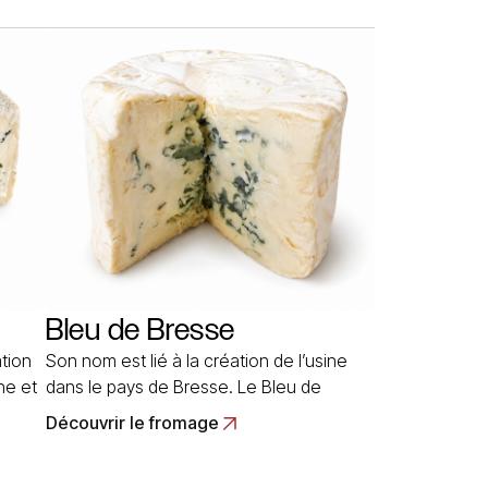
e même
genre d’affinage est pratiqué avec toutes
sortes de fromages: saint-marcellin, de la
e
rigotte, du picodon, du pélardon…
re
L’ Arôme au gêne… Read More
Bleu de Bresse
tion
Son nom est lié à la création de l’usine
ne et
dans le pays de Bresse. Le Bleu de
e est
Bresse est né vers 1950,
Découvrir le fromage
 (
consécutivement à la reprise des
rgne
relations économiques avec l’Italie, qui