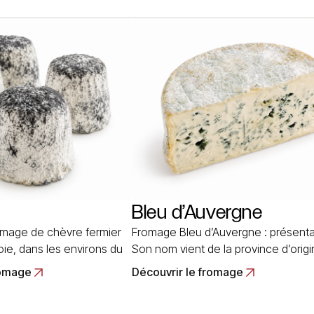
essemblant a du gruyère,
(Haute-Savoie). Son histoire est l
cile à conserver. Au fil des
que celle de tous les fromages de
duction s’est rapprochée…
moyenne montagne. Ce fromage d
Savoie, l’Abondance est… Read Mo
Bleu d’Auvergne
omage de chèvre fermier
Fromage Bleu d’Auvergne : présenta
ie, dans les environs du
Son nom vient de la province d’origi
l est moulé à la main dans
de la texture de la pâte. Son histoir
romage
Découvrir le fromage
’aspect d’une boule aplatie
sans doute liée à celle du Roquefort
mètre et de 4 cm
plus ancienne ), dont le bleu d’Auve