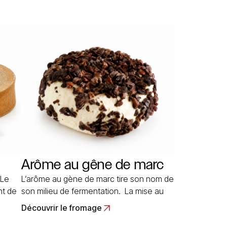
Arôme au gêne de marc
L’arôme au gène de marc tire son nom de
nt de
son milieu de fermentation. La mise au
rché,
marc est une vieille habitude lyonnaise
Découvrir le fromage
Bains
qui s’est perpétuée jusqu’à nos jours. Ce