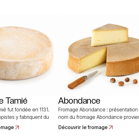
e Tamié
Abondance
ié fut fondée en 1131.
Fromage Abondance : présentation Le
pistes y fabriquent du
nom du fromage Abondance provie
sa création. Au début, ils
celui du chef-lieu où se tenait le ma
romage
Découvrir le fromage
utôt un fromage à pâte
situé dans la région de Thonon-les-