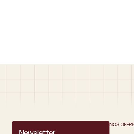
forme rectangulaire de 12 cm, 5 cm de
pour obtenir la
large… Read More
floconnement. A 
sert aux… Read
NOS OFFR
Newsletter