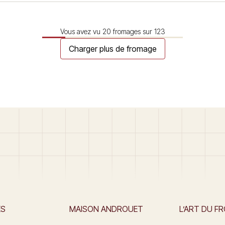
 matière caséeuse par
présente le maximum de ses qualité
l’état frais, le Brisegoût
l’état frais (10 jours après sa fabricat
 More
ou… Read More
Vous avez vu
20
fromages sur
123
Charger plus de fromage
ES
MAISON ANDROUET
L’ART DU F