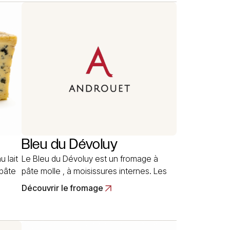
de
n’exportait plus de Gorgonzola depuis le
début de la guerre. Le Bleu… Read More
Bleu du Dévoluy
 lait
Le Bleu du Dévoluy est un fromage à
 pâte
pâte molle , à moisissures internes. Les
alpagers l’élaborent dans le ùassif
Découvrir le fromage
s
montagneux éponyme, situé aux confins
des départements des Hautes-Alpes et
ison…
de l’Isère. Ce fromage est sans doute