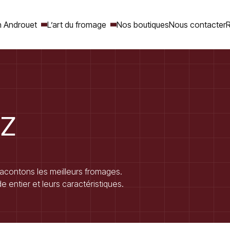
 Androuet
L’art du fromage
Nos boutiques
Nous contacter
R
Rechercher
Z
racontons les meilleurs fromages.
 entier et leurs caractéristiques.