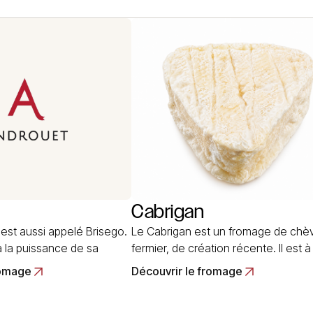
isé « Le Brézain », en
Read More
t
Cabrigan
st aussi appelé Brisego.
Le Cabrigan est un fromage de chè
à la puissance de sa
fermier, de création récente. Il est à
istoire est en rapport
molle et à croûte naturelle. Ce fro
romage
Découvrir le fromage
tion des fromages de
esr de forme triangulaire, à angles
le sérum est réchauffé
arrondis, d’un poids d’environ 150 g. I