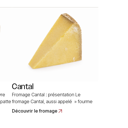
Cantal
vre
Fromage Cantal : présentation Le
 patte
fromage Cantal, aussi appelé » fourme
mage
du Cantal » tire son nom du massif
Découvrir le fromage
montagneux qui accidente la région; le
l
mot « fourme » quant à lui, est un terme