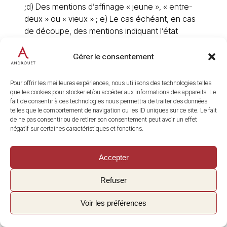
;d) Des mentions d’affinage « jeune », « entre-
deux » ou « vieux » ; e) Le cas échéant, en cas
de découpe, des mentions indiquant l’état
physique dans lequel se trouve le fromage ou le
traitement mécanique qu’il a subi.
Gérer le consentement
Article 13
La mention « Fabrication fermière » ou «
Pour offrir les meilleures expériences, nous utilisons des technologies telles
Fromage fermier » ou « Ferme de… » ou toute
que les cookies pour stocker et/ou accéder aux informations des appareils. Le
fait de consentir à ces technologies nous permettra de traiter des données
autre indication laissant entendre une origine
telles que le comportement de navigation ou les ID uniques sur ce site. Le fait
fermière du fromage est réservée aux
de ne pas consentir ou de retirer son consentement peut avoir un effet
producteurs fermiers transformant sur leur
négatif sur certaines caractéristiques et fonctions.
exploitation le lait produit sur leur exploitation. Le
fromage de fabrication fermière collecté et
Accepter
affiné par un affineur peut également comporter
cette mention.
Refuser
Article 14
Par dérogation aux dispositions du deuxième
Voir les préférences
alinéa de l’article 2, les ateliers d’affinage situés
en dehors de l’aire géographique délimitée,