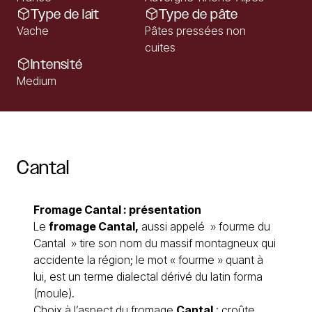
Type de lait
Type de pâte
Vache
Pâtes pressées non
cuites
Intensité
Medium
Cantal
Fromage Cantal : présentation
Le
fromage
Cantal
,
aussi appelé » fourme du
Cantal
» tire son nom du massif montagneux qui
accidente la région; le mot « fourme » quant à
lui, est un terme dialectal dérivé du latin forma
(moule).
Choix à l’aspect du
fromage
Cantal
: croûte