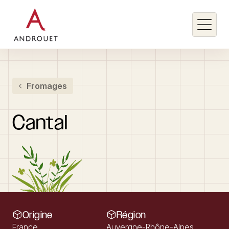
Rechercher un mot clé
Fromages
Rechercher
Cantal
Origine
Région
France
Auvergne-Rhône-Alpes