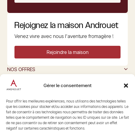
Rejoignez la maison Androuet
Venez vivre avec nous l'aventure fromagère !
Rejoindre la maison
NOS OFFRES
MAISON ANDROUET
L’ART DU FROMAGE
Gérer le consentement
Nous suivre
@maisonandrouet
Pour offrir les meilleures expériences, nous utilisons des technologies telles
que les cookies pour stocker et/ou accéder aux informations des appareils. Le
fait de consentir à ces technologies nous permettra de traiter des données
telles que le comportement de navigation ou les ID uniques sur ce site. Le fait
Copyright © 2026 Androuet
de ne pas consentir ou de retirer son consentement peut avoir un effet
Site par
Make the Grade
négatif sur certaines caractéristiques et fonctions.