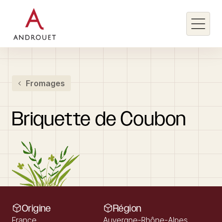
Rechercher un mot clé
Fromages
Rechercher
Briquette
de
Coubon
Origine
Région
France
Auvergne-Rhône-Alpes