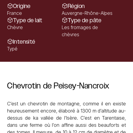
Origine
Région
France
Auvergne-Rhône-Alpes
Type de lait
Type de pâte
Chèvre
Les fromages de
chèvres
Intensité
Typé
Chevrotin
de
Peisey-Nancroix
C’est un chevrotin de montagne, comme il en existe
heureusement encore, élaboré à 1300 m d’altitude au-
dessus de ka vallée de l’Isère. C’est en Tarentaise,
dans une ferme où l’on affine aussi des beauforts et
des tomes. Il mesure de 10 à 12 cm de diamètre et de