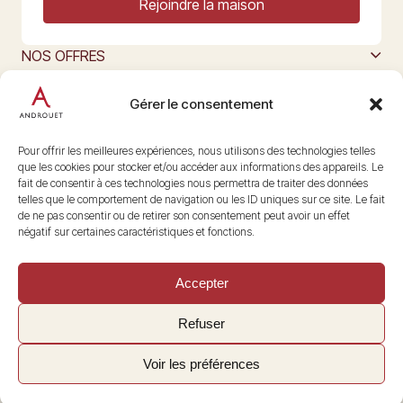
Rejoindre la maison
NOS OFFRES
MAISON ANDROUET
L’ART DU FROMAGE
Gérer le consentement
Nous suivre
@maisonandrouet
Pour offrir les meilleures expériences, nous utilisons des technologies telles
que les cookies pour stocker et/ou accéder aux informations des appareils. Le
fait de consentir à ces technologies nous permettra de traiter des données
telles que le comportement de navigation ou les ID uniques sur ce site. Le fait
Copyright © 2026 Androuet
de ne pas consentir ou de retirer son consentement peut avoir un effet
Site par
Make the Grade
négatif sur certaines caractéristiques et fonctions.
Accepter
Refuser
Voir les préférences