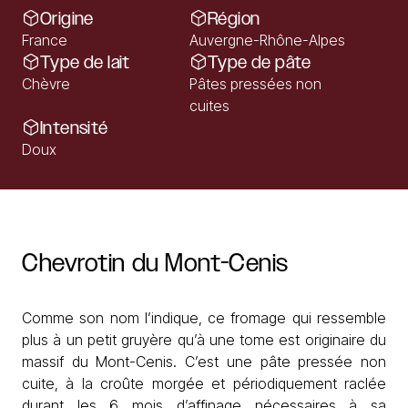
Origine
Région
France
Auvergne-Rhône-Alpes
Type de lait
Type de pâte
Chèvre
Pâtes pressées non
cuites
Intensité
Doux
Chevrotin
du
Mont-Cenis
Comme son nom l’indique, ce fromage qui ressemble
plus à un petit gruyère qu’à une tome est originaire du
massif du Mont-Cenis. C’est une pâte pressée non
cuite, à la croûte morgée et périodiquement raclée
durant les 6 mois d’affinage nécessaires à sa