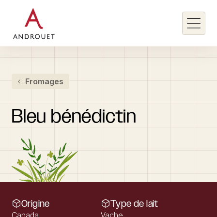
Rechercher un mot clé
Fromages
Rechercher
Bleu
bénédictin
Origine
Type de lait
Canada
Vache