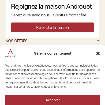
Rejoignez la maison Androuet
Venez vivre avec nous l'aventure fromagère !
Rejoindre la maison
NOS OFFRES
MAISON ANDROUET
L’ART DU FROMAGE
Gérer le consentement
Nous suivre
@maisonandrouet
Pour offrir les meilleures expériences, nous utilisons des technologies telles
que les cookies pour stocker et/ou accéder aux informations des appareils. Le
fait de consentir à ces technologies nous permettra de traiter des données
telles que le comportement de navigation ou les ID uniques sur ce site. Le fait
Copyright © 2026 Androuet
de ne pas consentir ou de retirer son consentement peut avoir un effet
Site par
Make the Grade
négatif sur certaines caractéristiques et fonctions.
Accepter