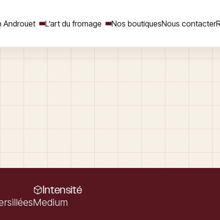
 Androuet
L’art du fromage
Nos boutiques
Nous contacter
R
Rechercher
Intensité
rsillées
Medium