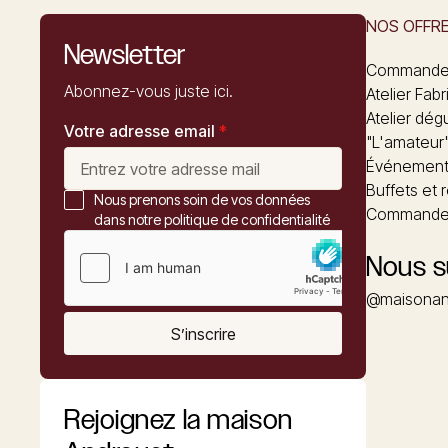
NOS OFFR
Newsletter
Commandez
Abonnez-vous juste ici.
Atelier Fabr
Atelier dég
Votre adresse email
*
"L'amateur
Événements
Buffets et 
Nous prenons soin de vos données
Commander
dans notre politique de confidentialité
Nous s
@maisonan
S’inscrire
Rejoignez la maison