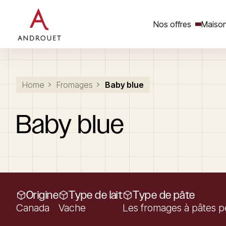
Nos offres
Maison
Rechercher un mot clé
Home
Fromages
Baby blue
Baby
blue
Origine
Type de lait
Type de pâte
Canada
Vache
Les fromages à pâtes pe