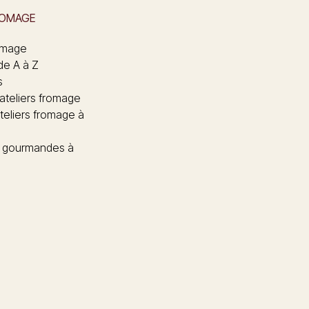
ROMAGE
omage
de A à Z
s
 ateliers fromage
teliers fromage à
 gourmandes à