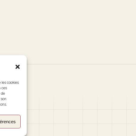
e les cookies
à ces
 de
r son
ions.
férences