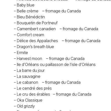
–
Baby blue
–
Belle crème
– fromage du Canada
–
Bleu Bénédictin
–
Bouquetin de Portneuf
–
Camembert canadien
– fromage du Canada
–
Comfort cream
–
Délice des Appalaches – fromage du Canada
–
Dragon’s breath blue
–
Ermite
–
Harvest moon – fromage du Canada
–
Ile d’Orléans ou paillasson de l’isle d’Orléans
–
La barre du jour
–
La sauvagine
–
Le cabanon – fromage du Canada
–
Le cendré des prés
–
Le cru des érables – fromage du Canada
–
Oka Classique
–
Old grizzly