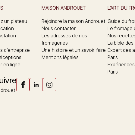
ES
MAISON ANDROUET
L’ART DU F
 un plateau
Rejoindre la maison Androuet
Guide du fr
ication
Nous contacter
Le fromage 
ustation
Les adresses de nos
Nos recette
"
fromageries
La bible des
 d’entreprise
Une histoire et un savoir-faire
Expert des a
réceptions
Mentions légales
Paris
 en ligne
Expériences
Paris
uivre
drouet