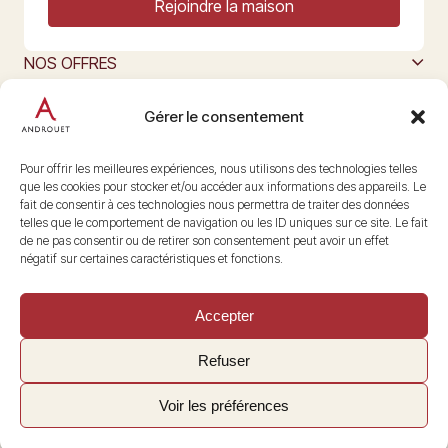
Rejoindre la maison
NOS OFFRES
MAISON ANDROUET
L’ART DU FROMAGE
Gérer le consentement
Nous suivre
@maisonandrouet
Pour offrir les meilleures expériences, nous utilisons des technologies telles
que les cookies pour stocker et/ou accéder aux informations des appareils. Le
fait de consentir à ces technologies nous permettra de traiter des données
telles que le comportement de navigation ou les ID uniques sur ce site. Le fait
Copyright © 2026 Androuet
de ne pas consentir ou de retirer son consentement peut avoir un effet
Site par
Make the Grade
négatif sur certaines caractéristiques et fonctions.
Accepter
Refuser
Voir les préférences