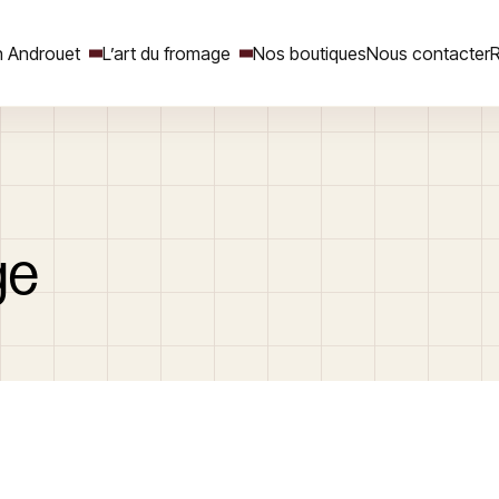
 Androuet
L’art du fromage
Nos boutiques
Nous contacter
R
Rechercher
ge