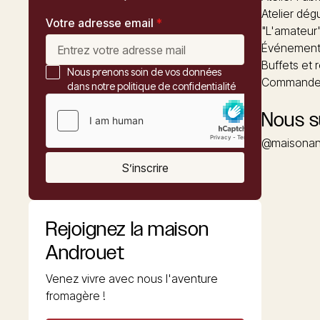
Atelier dég
Votre adresse email
*
"L'amateur
Événements
Buffets et 
Nous prenons soin de vos données
Commander
dans notre politique de confidentialité
Nous s
@maisonan
S’inscrire
Rejoignez la maison
Androuet
Venez vivre avec nous l'aventure
fromagère !