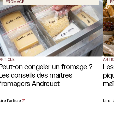
FROMAGE
F
ARTICLE
ARTI
Peut-on congeler un fromage ?
Les
Les conseils des maîtres
piq
fromagers Androuet
maî
Lire l’article
Lire l