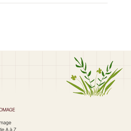
ROMAGE
omage
de A à Z