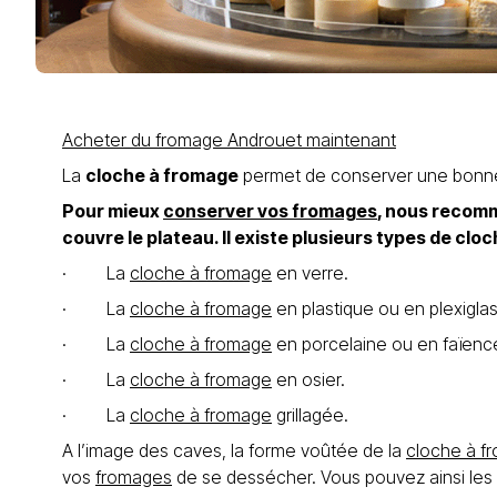
Acheter du fromage Androuet maintenant
La
cloche à fromage
permet de conserver une bonne h
Pour mieux
conserver vos fromages
, nous recomm
couvre le plateau. Il existe plusieurs types de clo
· La
cloche à fromage
en verre.
· La
cloche à fromage
en plastique ou en plexiglas
· La
cloche à fromage
en porcelaine ou en faïenc
· La
cloche à fromage
en osier.
· La
cloche à fromage
grillagée.
A l’image des caves, la forme voûtée de la
cloche à f
vos
fromages
de se dessécher. Vous pouvez ainsi les 