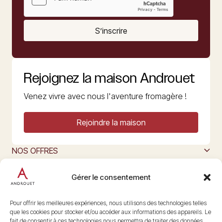
S’inscrire
Rejoignez la maison Androuet
Venez vivre avec nous l'aventure fromagère !
Rejoindre la maison
NOS OFFRES
MAISON ANDROUET
L’ART DU FROMAGE
Gérer le consentement
Nous suivre
@maisonandrouet
Pour offrir les meilleures expériences, nous utilisons des technologies telles
que les cookies pour stocker et/ou accéder aux informations des appareils. Le
fait de consentir à ces technologies nous permettra de traiter des données