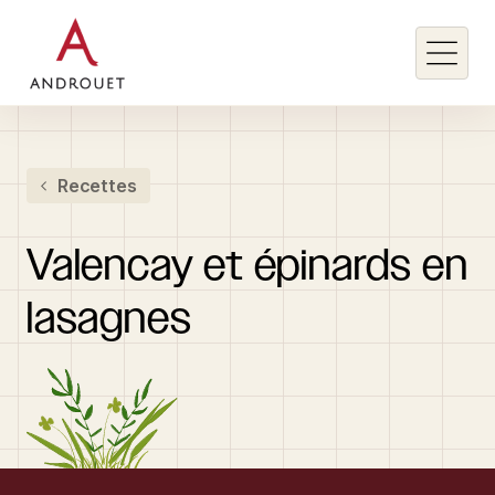
Rechercher un mot clé
Recettes
Rechercher
Valencay
et
épinards
en
lasagnes