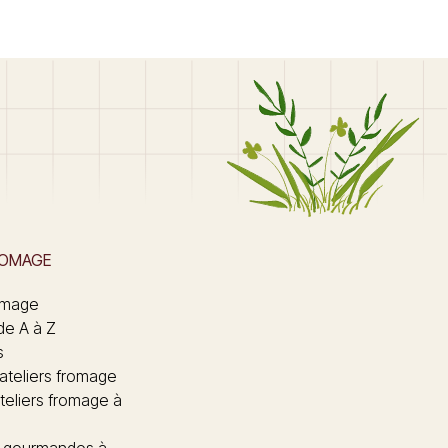
ROMAGE
omage
de A à Z
s
 ateliers fromage
teliers fromage à