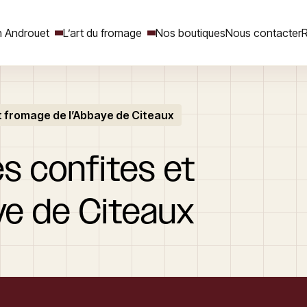
 Androuet
L’art du fromage
Nos boutiques
Nous contacter
R
t fromage de l’Abbaye de Citeaux
Rechercher
es
confites
et
ye
de
Citeaux