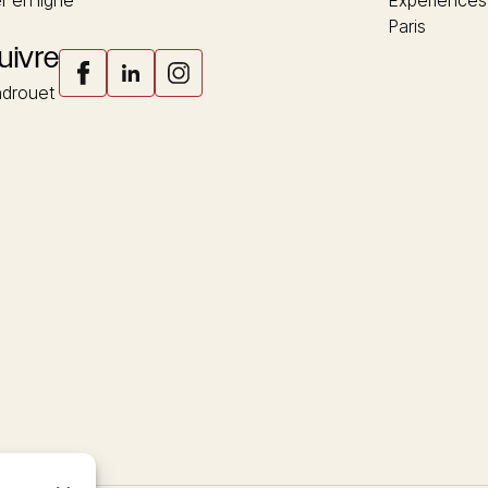
 en ligne
Expériences
Paris
uivre
drouet