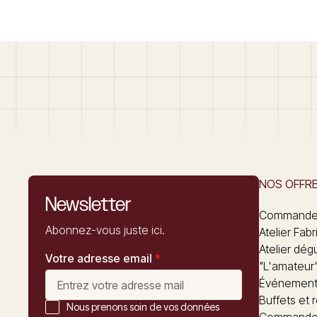
NOS OFFR
Newsletter
Commandez
Abonnez-vous juste ici.
Atelier Fabr
Atelier dég
Votre adresse email
*
"L'amateur
Événements
Buffets et 
Nous prenons soin de vos données