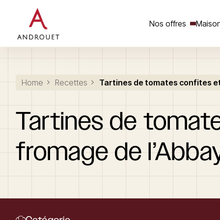
Nos offres
Maison
Rechercher un mot clé
Home
Recettes
Tartines de tomates confites e
Tartines
de
tomat
fromage
de
l’Abba