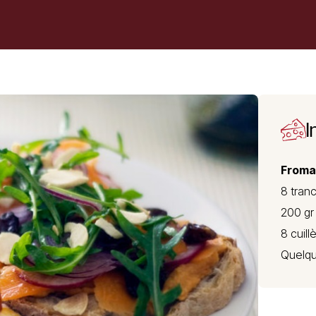
I
Froma
8 tran
200 gr
8 cuill
Quelqu