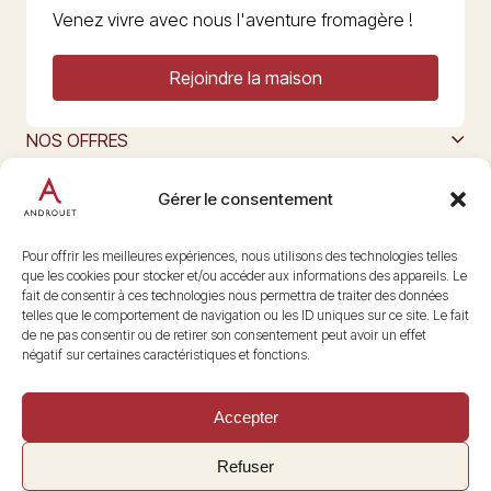
Venez vivre avec nous l'aventure fromagère !
Rejoindre la maison
NOS OFFRES
MAISON ANDROUET
L’ART DU FROMAGE
Gérer le consentement
Nous suivre
@maisonandrouet
Pour offrir les meilleures expériences, nous utilisons des technologies telles
que les cookies pour stocker et/ou accéder aux informations des appareils. Le
fait de consentir à ces technologies nous permettra de traiter des données
telles que le comportement de navigation ou les ID uniques sur ce site. Le fait
Copyright © 2026 Androuet
de ne pas consentir ou de retirer son consentement peut avoir un effet
Site par
Make the Grade
négatif sur certaines caractéristiques et fonctions.
Accepter
Refuser