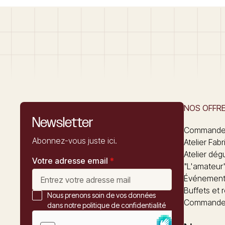
NOS OFFR
Newsletter
Commandez
Abonnez-vous juste ici.
Atelier Fabr
Atelier dég
Votre adresse email
*
"L'amateur
Événements
Buffets et 
Nous prenons soin de vos données
Commander
dans notre politique de confidentialité