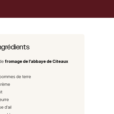
ngrédients
 de
fromage de l’abbaye de Citeaux
pommes de terre
crème
it
eurre
e d’ail