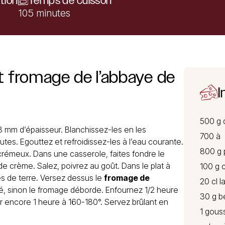
tion
Temps de cuisson
105 minutes
t
fromage
de
l’abbaye
de
I
500 g
 mm d’épaisseur. Blanchissez-les en les
700 à
utes. Egouttez et refroidissez-les à l’eau courante.
800 g 
crémeux. Dans une casserole, faites fondre le
 de crème. Salez, poivrez au goût. Dans le plat à
100 g 
es de terre. Versez dessus le
fromage de
20 cl la
itié, sinon le fromage déborde. Enfournez 1/2 heure
30 g b
er encore 1 heure à 160-180°. Servez brûlant en
1 gouss