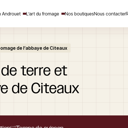
 Androuet
L’art du fromage
Nos boutiques
Nous contacter
R
romage de l’abbaye de Citeaux
Rechercher
de
terre
et
ye
de
Citeaux