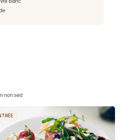
ivre blanc
de
um non sed
NTRÉE