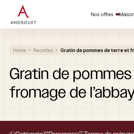
Nos offres
Maison
Rechercher un mot clé
Home
Recettes
Gratin de pommes de terre et f
Gratin
de
pommes
fromage
de
l’abba