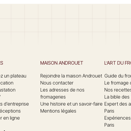
ES
MAISON ANDROUET
L’ART DU F
 un plateau
Rejoindre la maison Androuet
Guide du fr
ication
Nous contacter
Le fromage 
ustation
Les adresses de nos
Nos recette
"
fromageries
La bible des
 d’entreprise
Une histoire et un savoir-faire
Expert des a
réceptions
Mentions légales
Paris
 en ligne
Expériences
Paris