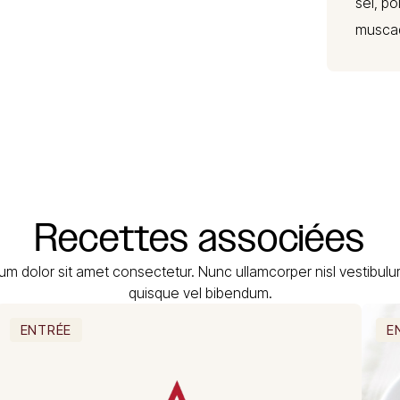
sel, po
musca
Recettes
associées
um dolor sit amet consectetur. Nunc ullamcorper nisl vestibul
quisque vel bibendum.
ENTRÉE
E