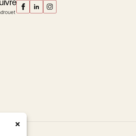
uivre
drouet