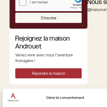
Nous s
@maisonan
S’inscrire
Rejoignez la maison
Androuet
Venez vivre avec nous l'aventure
fromagère !
Rejoindre la maison
Gérer le consentement
Copyright © 2026 Androuet
Site par
Make the Grade