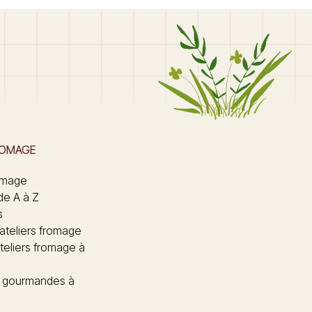
ROMAGE
omage
de A à Z
s
 ateliers fromage
teliers fromage à
 gourmandes à