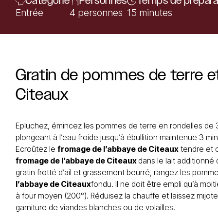
Catégorie
Personnes
Temps de prépara
Entrée
4 personnes
15 minutes
Gratin
de
pommes
de
terre
e
Citeaux
Epluchez, émincez les pommes de terre en rondelles de 3
plongeant à l’eau froide jusqu’à ébullition maintenue 3 min
Ecroûtez le
fromage de l’abbaye de Citeaux
tendre et 
fromage de l’abbaye de Citeaux
dans le lait additionné
gratin frotté d’ail et grassement beurré, rangez les pomm
l’abbaye de Citeaux
fondu. Il ne doit être empli qu’à mo
à four moyen (200°). Réduisez la chauffe et laissez mijot
garniture de viandes blanches ou de volailles.