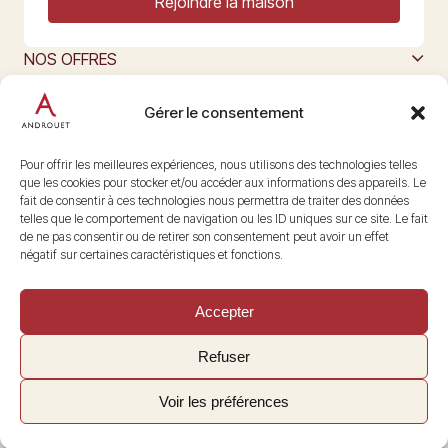
Rejoindre la maison
NOS OFFRES
MAISON ANDROUET
L’ART DU FROMAGE
Gérer le consentement
Nous suivre
@maisonandrouet
Pour offrir les meilleures expériences, nous utilisons des technologies telles
que les cookies pour stocker et/ou accéder aux informations des appareils. Le
fait de consentir à ces technologies nous permettra de traiter des données
telles que le comportement de navigation ou les ID uniques sur ce site. Le fait
Copyright © 2026 Androuet
de ne pas consentir ou de retirer son consentement peut avoir un effet
Site par
Make the Grade
négatif sur certaines caractéristiques et fonctions.
Accepter
Refuser
Voir les préférences