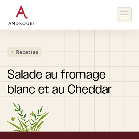
Rechercher un mot clé
Recettes
Rechercher
Salade
au
fromage
blanc
et
au
Cheddar