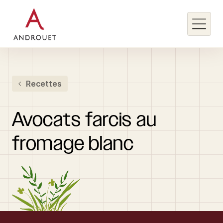
Rechercher un mot clé
Recettes
Rechercher
Avocats
farcis
au
fromage
blanc