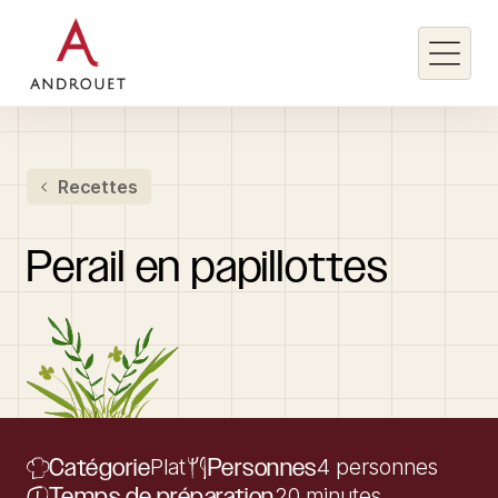
Rechercher un mot clé
Recettes
Rechercher
Perail
en
papillottes
Catégorie
Plat
Personnes
4 personnes
Temps de préparation
20 minutes