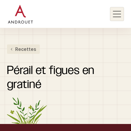
Rechercher un mot clé
Recettes
Rechercher
Pérail
et
figues
en
gratiné