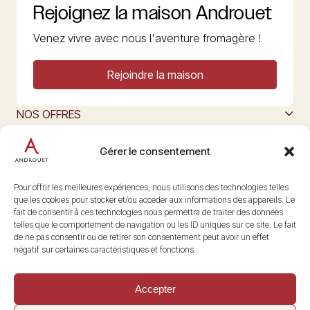
Rejoignez la maison Androuet
Venez vivre avec nous l'aventure fromagère !
Rejoindre la maison
NOS OFFRES
MAISON ANDROUET
L’ART DU FROMAGE
Gérer le consentement
Nous suivre
@maisonandrouet
Pour offrir les meilleures expériences, nous utilisons des technologies telles
que les cookies pour stocker et/ou accéder aux informations des appareils. Le
fait de consentir à ces technologies nous permettra de traiter des données
telles que le comportement de navigation ou les ID uniques sur ce site. Le fait
Copyright © 2026 Androuet
de ne pas consentir ou de retirer son consentement peut avoir un effet
Site par
Make the Grade
négatif sur certaines caractéristiques et fonctions.
Accepter