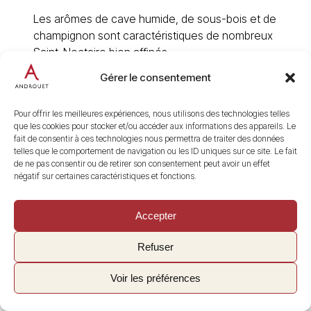
Les arômes de cave humide, de sous-bois et de
champignon sont caractéristiques de nombreux
Saint-Nectaire bien affinés.
Ils proviennent de la flore de surface et des
Gérer le consentement
transformations qui se produisent pendant la
maturation.
Pour offrir les meilleures expériences, nous utilisons des technologies telles
que les cookies pour stocker et/ou accéder aux informations des appareils. Le
Cette odeur ne signifie pas que le fromage est
fait de consentir à ces technologies nous permettra de traiter des données
défectueux.
telles que le comportement de navigation ou les ID uniques sur ce site. Le fait
de ne pas consentir ou de retirer son consentement peut avoir un effet
Elle doit cependant rester équilibrée.
négatif sur certaines caractéristiques et fonctions.
Un bon Saint-Nectaire peut présenter un parfum
franc et terrien, mais sa pâte doit conserver une
Accepter
saveur nette, douce et harmonieuse.
Une odeur excessivement ammoniacale, une
Refuser
croûte très collante ou une pâte devenue
Voir les préférences
amère peuvent indiquer un affinage trop avancé
ou une conservation inadaptée.