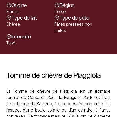
Origine
Région
France
Corse
Type de lait
Type de pâte
Chèvre
Pâtes pressées non
cuites
Intensité
Typé
Tomme
de
chèvre
de
Piaggiola
La Tomme de chèvre de Piaggiola est un
fromage
fermier de Corse
du Sud, de Piaggiola, Sartène. Il est
de la famille du Sarteno, à pâte pressée non cuite. Il a
l’aspect d’une boule aplatie ou d’un cylindre, à flancs
convexes. Ce fromage mesure 17 à 18 cm de diamètre