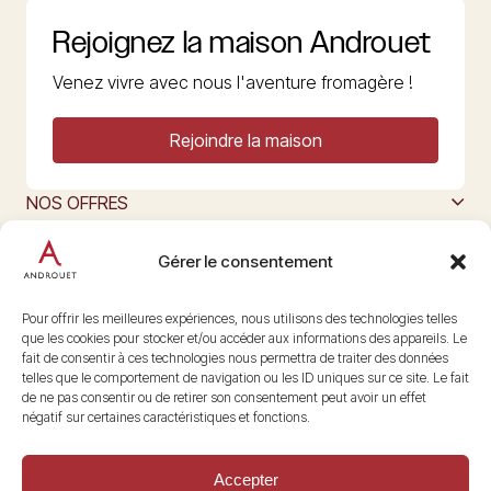
Rejoignez la maison Androuet
Venez vivre avec nous l'aventure fromagère !
Rejoindre la maison
NOS OFFRES
MAISON ANDROUET
L’ART DU FROMAGE
Gérer le consentement
Nous suivre
@maisonandrouet
Pour offrir les meilleures expériences, nous utilisons des technologies telles
que les cookies pour stocker et/ou accéder aux informations des appareils. Le
fait de consentir à ces technologies nous permettra de traiter des données
telles que le comportement de navigation ou les ID uniques sur ce site. Le fait
Copyright © 2026 Androuet
de ne pas consentir ou de retirer son consentement peut avoir un effet
Site par
Make the Grade
négatif sur certaines caractéristiques et fonctions.
Accepter