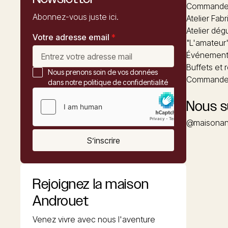
Commandez
Abonnez-vous juste ici.
Atelier Fabr
Atelier dég
Votre adresse email
*
"L'amateur
Événements
Buffets et 
Nous prenons soin de vos données
Commander
dans notre politique de confidentialité
Nous s
@maisonan
S’inscrire
Rejoignez la maison
Androuet
Venez vivre avec nous l'aventure