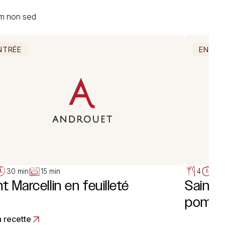
um non sed
NTRÉE
ENTRÉ
30 min
15 min
4
15 
nt Marcellin en feuilleté
Saint M
pomme
a recette