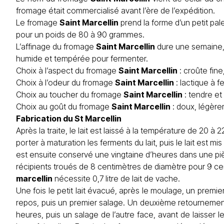
fromage était commercialisé avant l’ère de l’expédition.
Le fromage
Saint Marcellin
prend la forme d’un petit pal
pour un poids de 80 à 90 grammes.
L’affinage du fromage
Saint Marcellin
dure une semaine, 
humide et tempérée pour fermenter.
Choix à l’aspect du fromage
Saint Marcellin
: croûte fine
Choix à l’odeur du fromage
Saint Marcellin
: lactique à 
Choix au toucher du fromage
Saint Marcellin
: tendre et
Choix au goût du fromage
Saint Marcellin
: doux, légère
Fabrication du St Marcellin
Après la traite, le lait est laissé à la température de 20 
porter à maturation les ferments du lait, puis le lait est mis à
est ensuite conservé une vingtaine d’heures dans une pièc
récipients troués de 8 centimètres de diamètre pour 9 ce
marcellin
nécessite 0,7 litre de lait de vache.
Une fois le petit lait évacué, après le moulage, un premi
repos, puis un premier salage. Un deuxième retournement
heures, puis un salage de l’autre face, avant de laisse