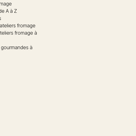
omage
de A à Z
s
 ateliers fromage
teliers fromage à
 gourmandes à