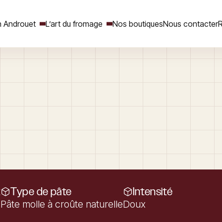
 Androuet
L’art du fromage
Nos boutiques
Nous contacter
R
Rechercher
t
Type de pâte
Intensité
Pâte molle à croûte naturelle
Doux