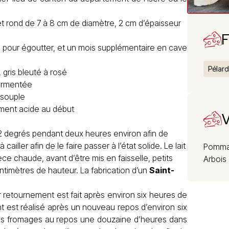
et rond de 7 à 8 cm de diamètre, 2 cm d’épaisseur
F
pour égoutter, et un mois supplémentaire en cave
Pélar
, gris bleuté à rosé
fermentée
 souple
ment acide au début
V
à 22 degrés pendant deux heures environ afin de
 cailler afin de le faire passer à l’état solide. Le lait
Pomma
e chaude, avant d’être mis en faisselle, petits
Arbois
ntimètres de hauteur. La fabrication d’un
Saint-
er retournement est fait après environ six heures de
 est réalisé après un nouveau repos d’environ six
r les fromages au repos une douzaine d’heures dans