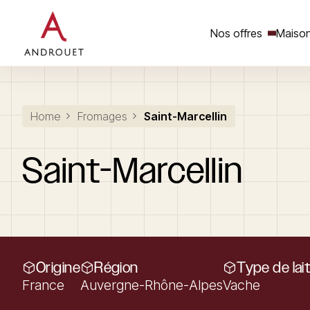
Nos offres
Maison
Rechercher un mot clé
Home
Fromages
Saint-Marcellin
Saint-Marcellin
Origine
Région
Type de lai
France
Auvergne-Rhône-Alpes
Vache