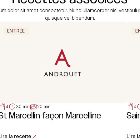
um dolor sit amet consectetur. Nunc ullamcorper nisl vestibul
quisque vel bibendum.
ENTRÉE
E
4
30 min
20 min
4
St Marcellin façon Marcelline
Sai
Lire la recette
Lire l