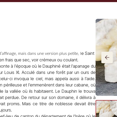
Acheter du Saint-Marcellin Androuet maintenant
e Saint
affinage, mais dans une version plus petite, l
ien frais que sec, voir crémeux ou coulant.
monte à l’époque où le Dauphiné était l’apanage du
futur Louis XI. Acculé dans une forêt par un ours de
celui-ci invoqua le ciel, mais appela aussi à l’aide.
on périlleuse et l’emmenèrent dans leur cabane, où
de la vallée où ils habitaient. Le Dauphin le trouva
vait perdue. De retour sur son domaine, il délivra à
ait promis. Mais ce titre de noblesse devait être
ujours.
hef-lieu de canton du département de l’Isère où le