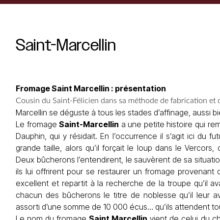
Saint-Marcellin
Fromage Saint Marcellin : présentation
Cousin du Saint-Félicien dans sa méthode de fabrication et d’
Marcellin se déguste à tous les stades d’affinage, aussi b
Le fromage
Saint
-Marcellin
a une petite histoire qui re
Dauphin, qui y résidait. En l’occurrence il s’agit ici du 
grande taille, alors qu’il forçait le loup dans le Vercors, 
Deux bûcherons l’entendirent, le sauvèrent de sa situati
ils lui offrirent pour se restaurer un fromage provenant 
excellent et repartit à la recherche de la troupe qu’il a
chacun des bûcherons le titre de noblesse qu’il leur av
assorti d’une somme de 10 000 écus… qu’ils attendent to
Le nom du fromage
Saint
Marcellin
vient de celui du c