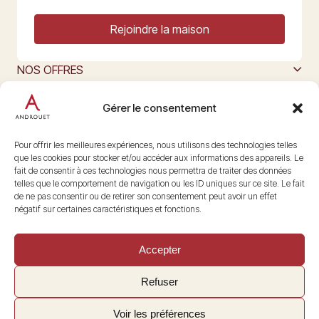
Rejoindre la maison
NOS OFFRES
MAISON ANDROUET
L’ART DU FROMAGE
Gérer le consentement
Nous suivre
@maisonandrouet
Pour offrir les meilleures expériences, nous utilisons des technologies telles
que les cookies pour stocker et/ou accéder aux informations des appareils. Le
fait de consentir à ces technologies nous permettra de traiter des données
telles que le comportement de navigation ou les ID uniques sur ce site. Le fait
Copyright © 2026 Androuet
de ne pas consentir ou de retirer son consentement peut avoir un effet
Site par
Make the Grade
négatif sur certaines caractéristiques et fonctions.
Accepter
Refuser
Voir les préférences