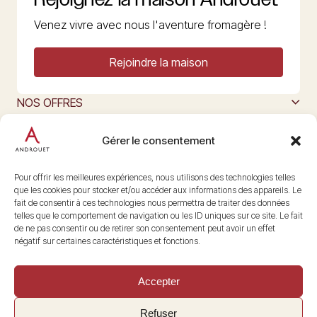
Venez vivre avec nous l'aventure fromagère !
Rejoindre la maison
NOS OFFRES
MAISON ANDROUET
L’ART DU FROMAGE
Gérer le consentement
Nous suivre
@maisonandrouet
Pour offrir les meilleures expériences, nous utilisons des technologies telles
que les cookies pour stocker et/ou accéder aux informations des appareils. Le
fait de consentir à ces technologies nous permettra de traiter des données
telles que le comportement de navigation ou les ID uniques sur ce site. Le fait
Copyright © 2026 Androuet
de ne pas consentir ou de retirer son consentement peut avoir un effet
Site par
Make the Grade
négatif sur certaines caractéristiques et fonctions.
Accepter
Refuser