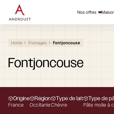
Nos offres
Maison
Rechercher un mot clé
Home
Fromages
Fontjoncouse
Fontjoncouse
Origine
Région
Type de lait
Type de p
France
Occitanie
Chèvre
Pâte molle à c