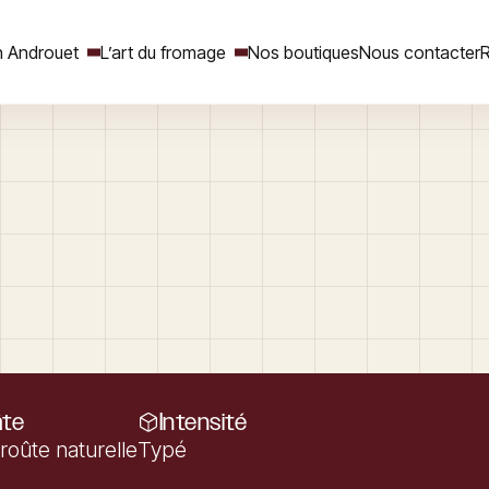
 Androuet
L’art du fromage
Nos boutiques
Nous contacter
R
Rechercher
âte
Intensité
roûte naturelle
Typé