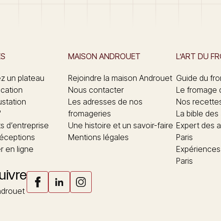
ES
MAISON ANDROUET
L’ART DU F
 un plateau
Rejoindre la maison Androuet
Guide du fr
ication
Nous contacter
Le fromage 
ustation
Les adresses de nos
Nos recette
"
fromageries
La bible des
 d’entreprise
Une histoire et un savoir-faire
Expert des a
réceptions
Mentions légales
Paris
 en ligne
Expériences
Paris
uivre
drouet