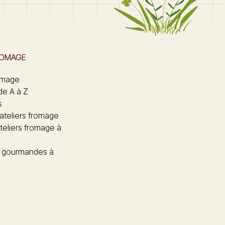
ROMAGE
omage
de A à Z
s
 ateliers fromage
teliers fromage à
 gourmandes à