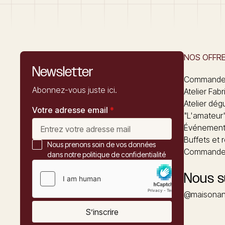
NOS OFFR
Newsletter
Commandez
Abonnez-vous juste ici.
Atelier Fabr
Atelier dég
Votre adresse email
*
"L'amateur
Événements
Buffets et 
Nous prenons soin de vos données
Commander
dans notre politique de confidentialité
Nous s
@maisonan
S’inscrire