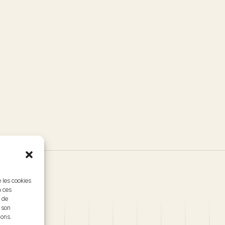
e les cookies
à ces
 de
r son
ions.