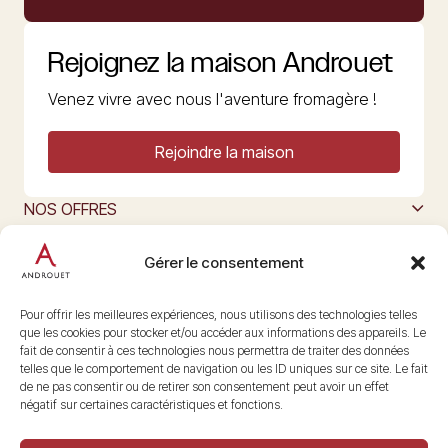
Rejoignez la maison Androuet
Venez vivre avec nous l'aventure fromagère !
Rejoindre la maison
NOS OFFRES
MAISON ANDROUET
L’ART DU FROMAGE
Gérer le consentement
Nous suivre
@maisonandrouet
Pour offrir les meilleures expériences, nous utilisons des technologies telles
que les cookies pour stocker et/ou accéder aux informations des appareils. Le
fait de consentir à ces technologies nous permettra de traiter des données
telles que le comportement de navigation ou les ID uniques sur ce site. Le fait
Copyright © 2026 Androuet
de ne pas consentir ou de retirer son consentement peut avoir un effet
Site par
Make the Grade
négatif sur certaines caractéristiques et fonctions.