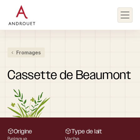
Rechercher un mot clé
Fromages
Rechercher
Cassette
de
Beaumont
Origine
Type de lait
Belgique
Vache