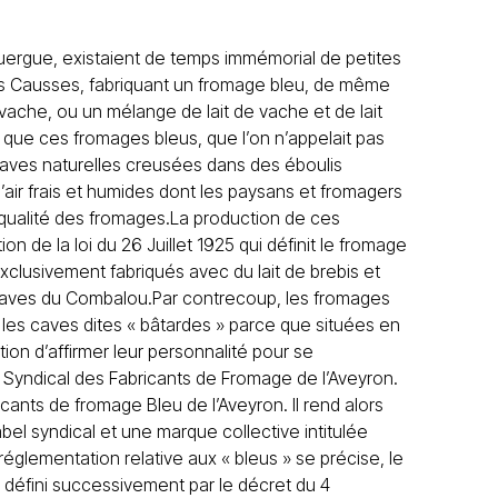
uergue, existaient de temps immémorial de petites
 les Causses, fabriquant un fromage bleu, de même
vache, ou un mélange de lait de vache et de lait
ue ces fromages bleus, que l’on n’appelait pas
caves naturelles creusées dans des éboulis
air frais et humides dont les paysans et fromagers
 qualité des fromages.La production de ces
 de la loi du 26 Juillet 1925 qui définit le fromage
clusivement fabriqués avec du lait de brebis et
caves du Combalou.Par contrecoup, les
fromages
s les caves dites « bâtardes » parce que situées en
tion d’affirmer leur personnalité pour se
Syndical des Fabricants de Fromage de l’Aveyron.
cants de fromage Bleu de l’Aveyron. Il rend alors
label syndical et une marque collective intitulée
glementation relative aux « bleus » se précise, le
défini successivement par le décret du 4