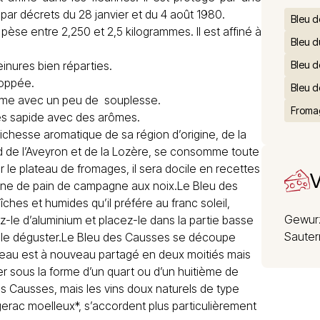
 par décrets du 28 janvier et du 4 août 1980.
Bleu d
èse entre 2,250 et 2,5 kilogrammes. Il est affiné à
Bleu d
inures bien réparties.
Bleu 
loppée.
Bleu d
erme avec un peu de souplesse.
Froma
ès sapide avec des arômes.
richesse aromatique de sa région d’origine, de la
d de l’Aveyron et de la Lozère, se consomme toute
ur le plateau de fromages, il sera docile en recettes
V
tine de pain de campagne aux noix.Le Bleu des
hes et humides qu’il préfére au franc soleil,
Gewurz
-le d’aluminium et placez-le dans la partie basse
Sauter
 de le déguster.Le Bleu des Causses se découpe
ceau est à nouveau partagé en deux moitiés mais
er sous la forme d’un quart ou d’un huitième de
 Causses, mais les vins doux naturels de type
erac moelleux*, s’accordent plus particulièrement