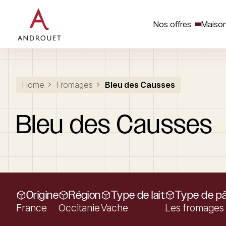
Nos offres
Maison
Rechercher un mot clé
Home
Fromages
Bleu des Causses
Bleu
des
Causses
Origine
Région
Type de lait
Type de p
France
Occitanie
Vache
Les fromages 