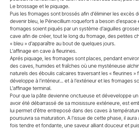
Le brossage et le piquage.
Puis les fromages sont brossés afin d’éliminer les excès d
devenir bleu, le Pénecillium roqueforti a besoin d’espace 
fromages soient piqués par un système d’aiguilles grosses
cave afin de créer, tout le long du fromage, des petites c
« bleu » d’apparaître au bout de quelques jours.
L’affinage en cave à fleurines.
Aprés piquage, les fromages sont places, pendant enviro
des caves, humides et fraîches où une mystérieuse alchi
naturels des éboulis calcaires traversant les « fleurines » 
développe à l’intérieur… et à l’extérieur et les fromages so
L’affinage terminal.
Pour que la pâte devienne onctueuse et déveveloppe un
avoir été débarrassé de sa moisissure extérieure, est emb
lui permet d’être entreposé dans des caves à température 
poursuivra sa maturation. A l’issue de cette phase, il aura
fois tendre et fondante, une saveur alliant douceur et pui