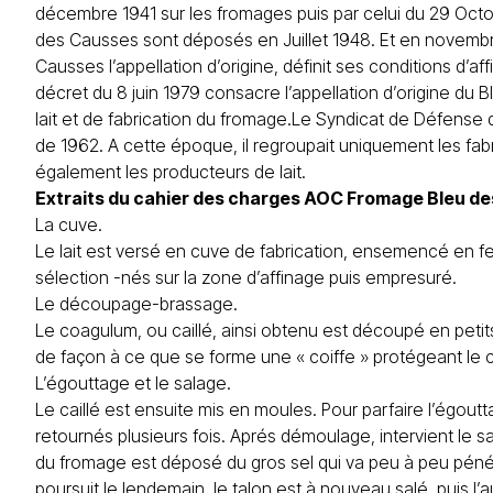
décembre 1941 sur les fromages puis par celui du 29 Octo
des Causses sont déposés en Juillet 1948. Et en novembre 
Causses l’appellation d’origine, définit ses conditions d’af
décret du 8 juin 1979 consacre l’appellation d’origine du
lait et de fabrication du fromage.Le Syndicat de Défense
de 1962. A cette époque, il regroupait uniquement les fabr
également les producteurs de lait.
Extraits du cahier des charges AOC Fromage Bleu d
La cuve.
Le lait est versé en cuve de fabrication, ensemencé en fe
sélection -nés sur la zone d’affinage puis empresuré.
Le découpage-brassage.
Le coagulum, ou caillé, ainsi obtenu est découpé en petit
de façon à ce que se forme une « coiffe » protégeant le c
L’égouttage et le salage.
Le caillé est ensuite mis en moules. Pour parfaire l’égoutt
retournés plusieurs fois. Aprés démoulage, intervient le sa
du fromage est déposé du gros sel qui va peu à peu pénétr
poursuit le lendemain, le talon est à nouveau salé, puis l’a