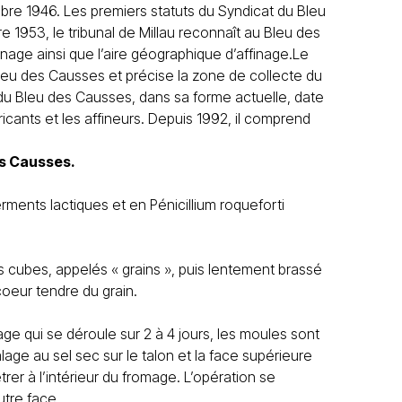
bre 1946. Les premiers statuts du Syndicat du Bleu
1953, le tribunal de Millau reconnaît au Bleu des
finage ainsi que l’aire géographique d’affinage.Le
 Bleu des Causses et précise la zone de collecte du
 du Bleu des Causses, dans sa forme actuelle, date
icants et les affineurs. Depuis 1992, il comprend
es Causses.
rments lactiques et en Pénicillium roqueforti
s cubes, appelés « grains », puis lentement brassé
oeur tendre du grain.
age qui se déroule sur 2 à 4 jours, les moules sont
lage au sel sec sur le talon et la face supérieure
er à l’intérieur du fromage. L’opération se
utre face.