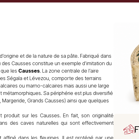
d’origine et de la nature de sa pâte. Fabriqué dans
eu des Causses constitue un exemple d’imitation du
 que les
Causses
. La zone centrale de l’aire
ées Ségala et Lévezou, comporte des terrains
alcaires ou marno-calcaires mais aussi une large
 métamorphiques. Sa périphérie est plus diversifié
, Margeride, Grands Causses) ainsi que quelques
 produit sur les Causses. En fait, son originalité
ans des caves naturelles qui sont effectivement
F
ffiné dans les fleurines. Il est protégé par une