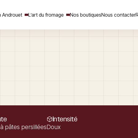
 Androuet
L’art du fromage
Nos boutiques
Nous contacter
R
Rechercher
âte
Intensité
à pâtes persillées
Doux