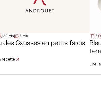
30 min
5 min
6
10 
u des Causses en petits farcis
Bleu 
terre
a recette
Lire la rec