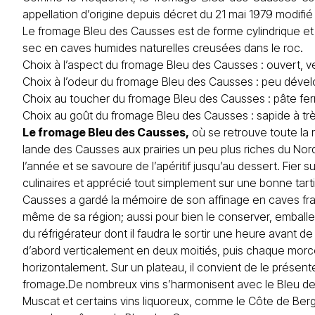
appellation d’origine depuis décret du 21 mai 1979 modifié
Le fromage Bleu des Causses est de forme cylindrique et p
sec en caves humides naturelles creusées dans le roc.
Choix à l’aspect du fromage Bleu des Causses : ouvert, ve
Choix à l’odeur du fromage Bleu des Causses : peu déve
Choix au toucher du fromage Bleu des Causses : pâte f
Choix au goût du fromage Bleu des Causses : sapide à tr
Le
fromage
Bleu des Causses,
où se retrouve toute la 
lande des Causses aux prairies un peu plus riches du Nor
l’année et se savoure de l’apéritif jusqu’au dessert. Fier s
culinaires et apprécié tout simplement sur une bonne tar
Causses a gardé la mémoire de son affinage en caves fraîc
même de sa région; aussi pour bien le conserver, emballez
du réfrigérateur dont il faudra le sortir une heure avant
d’abord verticalement en deux moitiés, puis chaque mor
horizontalement. Sur un plateau, il convient de le présent
fromage.De nombreux vins s’harmonisent avec le Bleu des
Muscat et certains vins liquoreux, comme le Côte de Berg