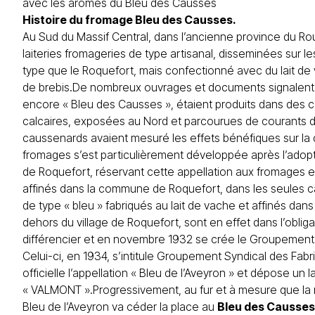
avec les arômes du Bleu des Causses
Histoire du fromage Bleu des Causses.
Au Sud du Massif Central, dans l’ancienne province du Ro
laiteries fromageries de type artisanal, disseminées sur
type que le Roquefort, mais confectionné avec du lait de 
de brebis.De nombreux ouvrages et documents signalent q
encore « Bleu des Causses », étaient produits dans des 
calcaires, exposées au Nord et parcourues de courants d’
caussenards avaient mesuré les effets bénéfiques sur la
fromages s’est particulièrement développée après l’adoption
de Roquefort, réservant cette appellation aux fromages ex
affinés dans la commune de Roquefort, dans les seules 
de type « bleu » fabriqués au lait de vache et affinés dan
dehors du village de Roquefort, sont en effet dans l’obliga
différencier et en novembre 1932 se crée le Groupement 
Celui-ci, en 1934, s’intitule Groupement Syndical des Fabri
officielle l’appellation « Bleu de l’Aveyron » et dépose un 
« VALMONT ».Progressivement, au fur et à mesure que la ré
Bleu de l’Aveyron va céder la place au
Bleu des Causses