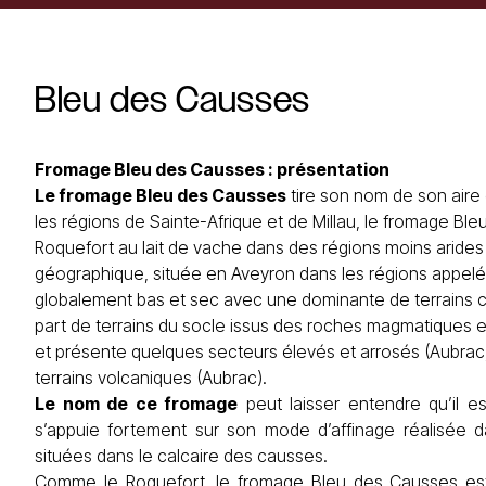
Bleu
des
Causses
Fromage Bleu des Causses : présentation
Le fromage
Bleu
des Causses
tire son nom de son aire 
les régions de Sainte-Afrique et de Millau, le fromage Bl
Roquefort au lait de vache dans des régions moins arides
géographique, située en Aveyron dans les régions appel
globalement bas et sec avec une dominante de terrains c
part de terrains du socle issus des roches magmatiques et
et présente quelques secteurs élevés et arrosés (Aubrac
terrains volcaniques (Aubrac).
Le nom de ce fromage
peut laisser entendre qu’il est
s’appuie fortement sur son mode d’affinage réalisée d
situées dans le calcaire des causses.
Comme le Roquefort, le fromage Bleu des Causses est a