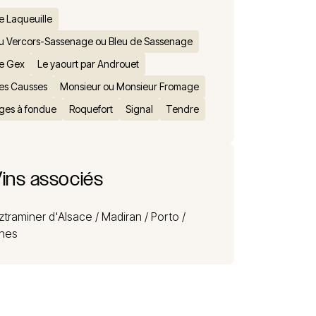
e Laqueuille
u Vercors-Sassenage ou Bleu de Sassenage
de Gex
Le yaourt par Androuet
es Causses
Monsieur ou Monsieur Fromage
ges à fondue
Roquefort
Signal
Tendre
ins associés
traminer d'Alsace /
Madiran /
Porto /
nes