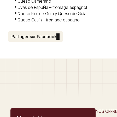
* Queso
Camerano
* Uvas de EspuÑa – fromage espagnol
*
Queso Flor de Guía y Queso de Guía
* Queso
Casín
– fromage espagnol
Partager sur Facebook
NOS OFFR