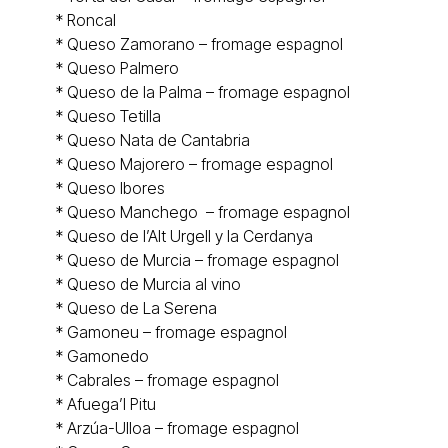
*
Roncal
* Queso
Zamorano
– fromage espagnol
* Queso
Palmero
* Queso de la Palma – fromage espagnol
* Queso
Tetilla
* Queso
Nata de Cantabria
* Queso Majorero – fromage espagnol
* Queso
Ibores
* Queso
Manchego
– fromage espagnol
* Queso de l’
Alt Urgell y la Cerdanya
* Queso de Murcia – fromage espagnol
* Queso de
Murcia al vino
* Queso de La Serena
* Gamoneu – fromage espagnol
*
Gamonedo
*
Cabrales
– fromage espagnol
*
Afuega’l Pitu
*
Arzúa-Ulloa – fromage espagnol