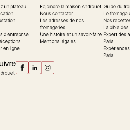
 un plateau
Rejoindre la maison Androuet
Guide du fr
ication
Nous contacter
Le fromage 
ustation
Les adresses de nos
Nos recette
"
fromageries
La bible des
 d’entreprise
Une histoire et un savoir-faire
Expert des a
réceptions
Mentions légales
Paris
 en ligne
Expériences
Paris
uivre
drouet