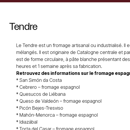
Tendre
Le Tendre est un fromage artisanal ou industrialisé. Il
mélangés. Il est originaire de Catalogne centrale et 
est de forme circulaire, à pâte blanche présentant des
heures et 1 semaine après sa fabrication.
Retrouvez des informations sur le
fromage espag
*
San Simón da Costa
*
Cebrero – fromage espagnol
*
Quesucos de Liébana
*
Queso de Valdeón – fromage espagnol
*
Picón Bejes-Tresviso
*
Mahón-Menorca
– fromage espagnol
*
Idiazábal
*
Torta del Casar
– fromage espagnol