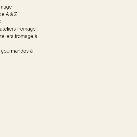
omage
de A à Z
s
 ateliers fromage
teliers fromage à
 gourmandes à