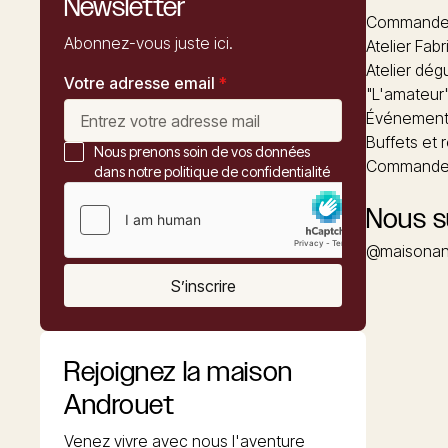
Newsletter
Commandez
Abonnez-vous juste ici.
Atelier Fabr
Atelier dég
Votre adresse email
*
"L'amateur
Événements
Buffets et 
Nous prenons soin de vos données
Commander
dans notre politique de confidentialité
Nous s
@maisonan
S’inscrire
Rejoignez la maison
Androuet
Venez vivre avec nous l'aventure