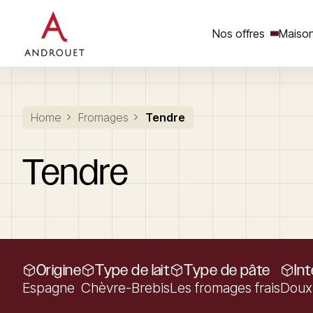
Nos offres
Maison
Rechercher un mot clé
Home
Fromages
Tendre
Tendre
Origine
Type de lait
Type de pâte
In
Espagne
Chèvre-Brebis
Les fromages frais
Doux