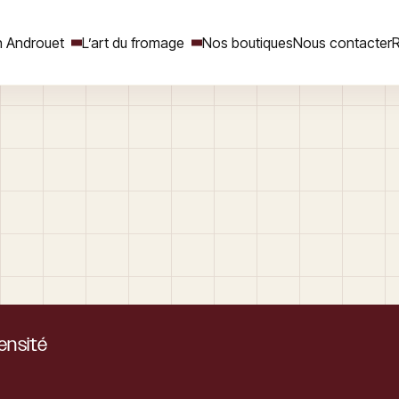
 Androuet
L’art du fromage
Nos boutiques
Nous contacter
R
Rechercher
tensité