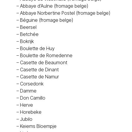
–
Abbaye d’Aulne (fromage belge)
–
Abbaye Norbertine Postel (fromage belge)
–
Béguine (fromage belge)
–
Beersel
–
Betchée
–
Bokrijk
–
Boulette de Huy
–
Boulette de Romedenne
–
Casette de Beaumont
–
Casette de Dinant
–
Casette de Namur
–
Corsedonk
–
Damme
–
Don Camillo
–
Herve
–
Horebeke
–
Jubilo
–
Keiems Bloempje