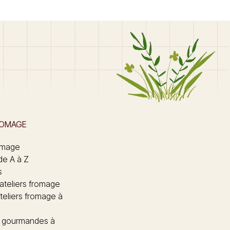
ROMAGE
omage
de A à Z
s
 ateliers fromage
teliers fromage à
 gourmandes à