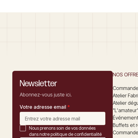
NOS OFFR
Newsletter
Commandez
Abonnez-vous juste ici.
Atelier Fabr
Atelier dég
Votre adresse email
*
"L'amateur
Événements
Buffets et 
Nous prenons soin de vos données
Commander
dans notre politique de confidentialité