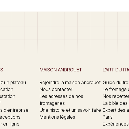
ES
MAISON ANDROUET
L’ART DU F
 un plateau
Rejoindre la maison Androuet
Guide du fr
ication
Nous contacter
Le fromage 
ustation
Les adresses de nos
Nos recette
"
fromageries
La bible des
 d’entreprise
Une histoire et un savoir-faire
Expert des a
réceptions
Mentions légales
Paris
 en ligne
Expériences