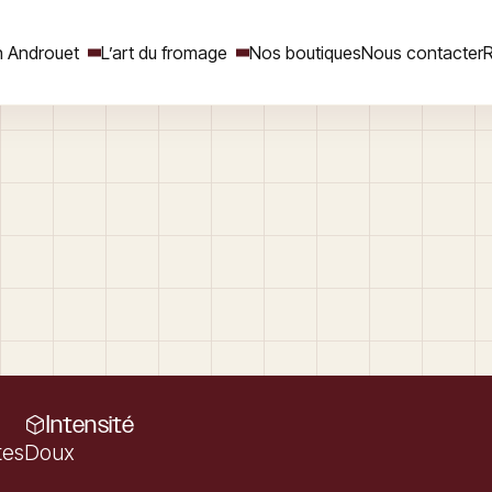
 Androuet
L’art du fromage
Nos boutiques
Nous contacter
R
Rechercher
Intensité
tes
Doux