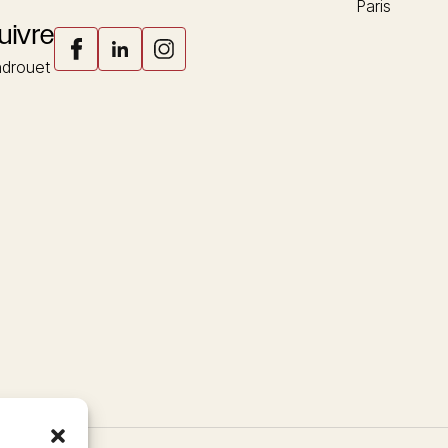
Paris
uivre
drouet