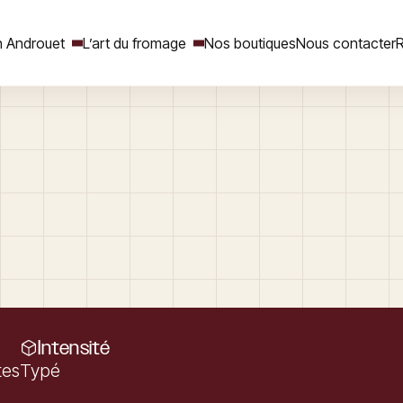
 Androuet
L’art du fromage
Nos boutiques
Nous contacter
R
Rechercher
Intensité
tes
Typé