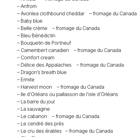
–
Anfrom
–
Avonlea clothbound cheddar
– fromage du Canada
–
Baby blue
–
Belle crème
– fromage du Canada
–
Bleu Bénédictin
–
Bouquetin de Portneuf
–
Camembert canadien
– fromage du Canada
–
Comfort cream
–
Délice des Appalaches – fromage du Canada
–
Dragon’s breath blue
–
Ermite
–
Harvest moon – fromage du Canada
–
Ile d’Orléans ou paillasson de l’isle d’Orléans
–
La barre du jour
–
La sauvagine
–
Le cabanon – fromage du Canada
–
Le cendré des prés
–
Le cru des érables – fromage du Canada