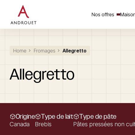
Nos offres
Maison
Rechercher un mot clé
Home
Fromages
Allegretto
Allegretto
Origine
Type de lait
Type de pâte
Canada
Brebis
Pâtes pressées non cui