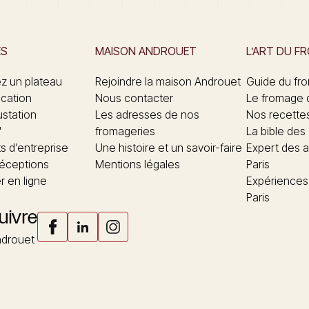
ES
MAISON ANDROUET
L’ART DU F
 un plateau
Rejoindre la maison Androuet
Guide du fr
ication
Nous contacter
Le fromage 
ustation
Les adresses de nos
Nos recette
"
fromageries
La bible des
 d’entreprise
Une histoire et un savoir-faire
Expert des a
réceptions
Mentions légales
Paris
 en ligne
Expériences
Paris
uivre
drouet