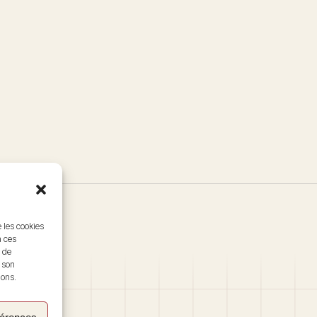
e les cookies
à ces
 de
r son
ions.