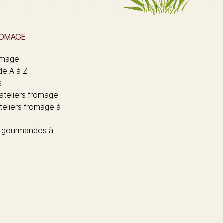
ROMAGE
omage
de A à Z
s
 ateliers fromage
teliers fromage à
 gourmandes à