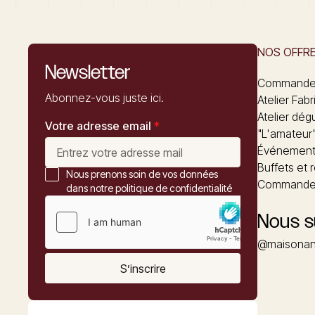
NOS OFFR
Newsletter
Commandez
Abonnez-vous juste ici.
Atelier Fabr
Atelier dég
Votre adresse email
*
"L'amateur
Événements
Buffets et 
Nous prenons soin de vos données
Commander
dans notre politique de confidentialité
Nous s
@maisonan
S’inscrire