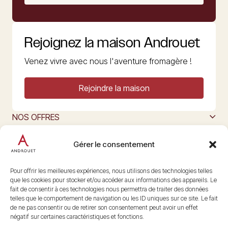
Rejoignez la maison Androuet
Venez vivre avec nous l'aventure fromagère !
Rejoindre la maison
NOS OFFRES
MAISON ANDROUET
L’ART DU FROMAGE
Gérer le consentement
Nous suivre
@maisonandrouet
Pour offrir les meilleures expériences, nous utilisons des technologies telles
que les cookies pour stocker et/ou accéder aux informations des appareils. Le
fait de consentir à ces technologies nous permettra de traiter des données
telles que le comportement de navigation ou les ID uniques sur ce site. Le fait
Copyright © 2026 Androuet
de ne pas consentir ou de retirer son consentement peut avoir un effet
Site par
Make the Grade
négatif sur certaines caractéristiques et fonctions.