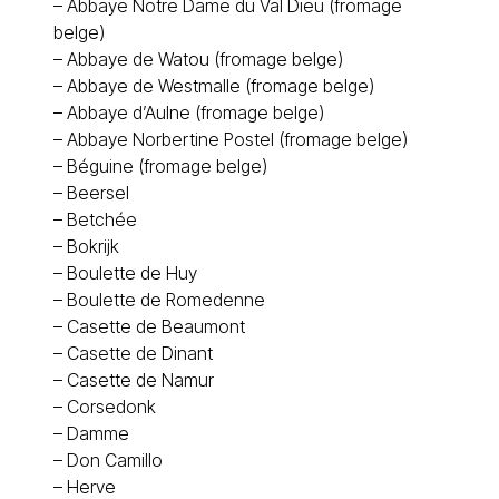
–
Abbaye Notre Dame du Val Dieu (fromage
belge)
–
Abbaye de Watou (fromage belge)
–
Abbaye de Westmalle (fromage belge)
–
Abbaye d’Aulne (fromage belge)
–
Abbaye Norbertine Postel (fromage belge)
–
Béguine (fromage belge)
–
Beersel
–
Betchée
–
Bokrijk
–
Boulette de Huy
–
Boulette de Romedenne
–
Casette de Beaumont
–
Casette de Dinant
–
Casette de Namur
–
Corsedonk
–
Damme
–
Don Camillo
–
Herve