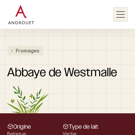
Rechercher un mot clé
Fromages
Rechercher
Abbaye
de
Westmalle
Origine
Type de lait
Belgique
Vache