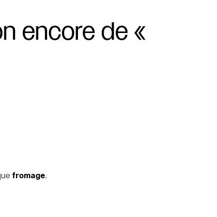
on
encore
de
«
 que
fromage
.