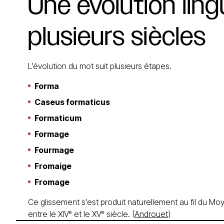
Une
évolution
ling
plusieurs
siècles
L’évolution du mot suit plusieurs étapes.
Forma
Caseus formaticus
Formaticum
Formage
Fourmage
Fromaige
Fromage
Ce glissement s’est produit naturellement au fil du Moy
entre le XIVᵉ et le XVᵉ siècle. (
Androuet
)