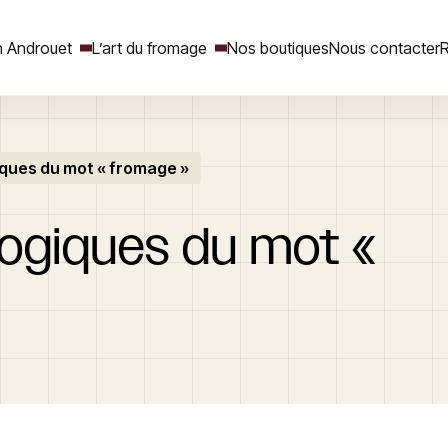
 Androuet
L’art du fromage
Nos boutiques
Nous contacter
R
ques du mot « fromage »
Rechercher
ogiques
du
mot
«