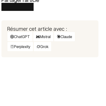
Partager l’article
Résumer cet article avec :
ChatGPT
Mistral
Claude
Perplexity
Grok