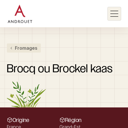
Rechercher un mot clé
Fromages
Rechercher
Brocq
ou
Brockel
kaas
Origine
Région
France
Grand-Est