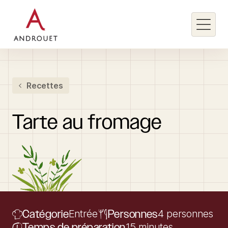
Rechercher un mot clé
Recettes
Rechercher
Tarte
au
fromage
Catégorie
Entrée
Personnes
4 personnes
Temps de préparation
15 minutes