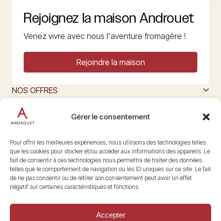
Rejoignez la maison Androuet
Venez vivre avec nous l'aventure fromagère !
Rejoindre la maison
NOS OFFRES
MAISON ANDROUET
L’ART DU FROMAGE
Gérer le consentement
Nous suivre
@maisonandrouet
Pour offrir les meilleures expériences, nous utilisons des technologies telles
que les cookies pour stocker et/ou accéder aux informations des appareils. Le
fait de consentir à ces technologies nous permettra de traiter des données
telles que le comportement de navigation ou les ID uniques sur ce site. Le fait
Copyright © 2026 Androuet
de ne pas consentir ou de retirer son consentement peut avoir un effet
Site par
Make the Grade
négatif sur certaines caractéristiques et fonctions.
Accepter