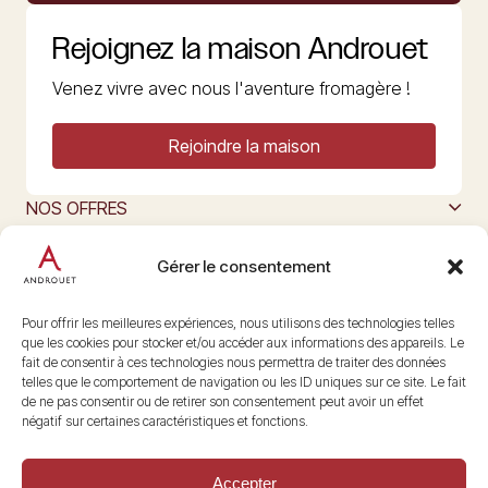
Rejoignez la maison Androuet
Venez vivre avec nous l'aventure fromagère !
Rejoindre la maison
NOS OFFRES
MAISON ANDROUET
L’ART DU FROMAGE
Gérer le consentement
Nous suivre
@maisonandrouet
Pour offrir les meilleures expériences, nous utilisons des technologies telles
que les cookies pour stocker et/ou accéder aux informations des appareils. Le
fait de consentir à ces technologies nous permettra de traiter des données
telles que le comportement de navigation ou les ID uniques sur ce site. Le fait
Copyright © 2026 Androuet
de ne pas consentir ou de retirer son consentement peut avoir un effet
Site par
Make the Grade
négatif sur certaines caractéristiques et fonctions.
Accepter