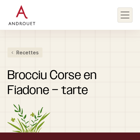
Rechercher un mot clé
Recettes
Rechercher
Brocciu
Corse
en
Fiadone
–
tarte