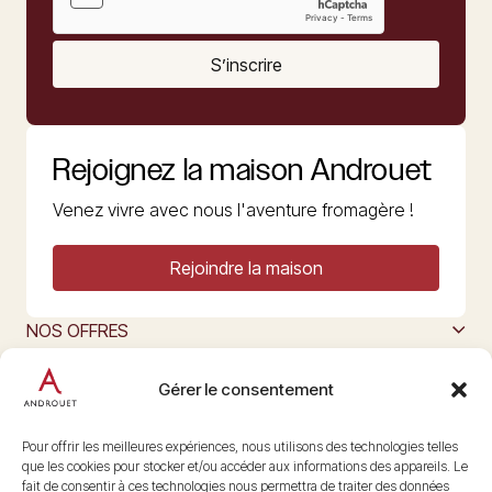
S’inscrire
Rejoignez la maison Androuet
Venez vivre avec nous l'aventure fromagère !
Rejoindre la maison
NOS OFFRES
MAISON ANDROUET
L’ART DU FROMAGE
Gérer le consentement
Nous suivre
@maisonandrouet
Pour offrir les meilleures expériences, nous utilisons des technologies telles
que les cookies pour stocker et/ou accéder aux informations des appareils. Le
fait de consentir à ces technologies nous permettra de traiter des données