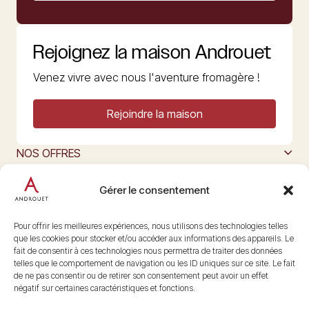
Rejoignez la maison Androuet
Venez vivre avec nous l'aventure fromagère !
Rejoindre la maison
NOS OFFRES
MAISON ANDROUET
L’ART DU FROMAGE
Gérer le consentement
Nous suivre
@maisonandrouet
Pour offrir les meilleures expériences, nous utilisons des technologies telles
que les cookies pour stocker et/ou accéder aux informations des appareils. Le
fait de consentir à ces technologies nous permettra de traiter des données
telles que le comportement de navigation ou les ID uniques sur ce site. Le fait
Copyright © 2026 Androuet
de ne pas consentir ou de retirer son consentement peut avoir un effet
Site par
Make the Grade
négatif sur certaines caractéristiques et fonctions.