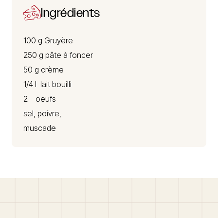
Ingrédients
100 g
Gruyère
250 g pâte à foncer
50 g crème
1/4 l lait bouilli
2 oeufs
sel, poivre,
muscade