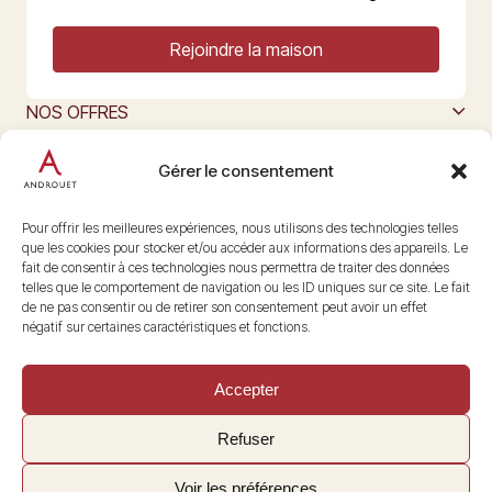
Rejoindre la maison
NOS OFFRES
MAISON ANDROUET
L’ART DU FROMAGE
Gérer le consentement
Nous suivre
@maisonandrouet
Pour offrir les meilleures expériences, nous utilisons des technologies telles
que les cookies pour stocker et/ou accéder aux informations des appareils. Le
fait de consentir à ces technologies nous permettra de traiter des données
telles que le comportement de navigation ou les ID uniques sur ce site. Le fait
Copyright © 2026 Androuet
de ne pas consentir ou de retirer son consentement peut avoir un effet
Site par
Make the Grade
négatif sur certaines caractéristiques et fonctions.
Accepter
Refuser
Voir les préférences