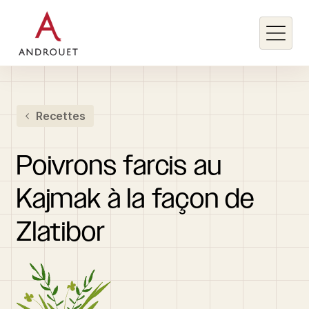
Rechercher un mot clé
Recettes
Rechercher
Poivrons
farcis
au
Kajmak
à
la
façon
de
Zlatibor