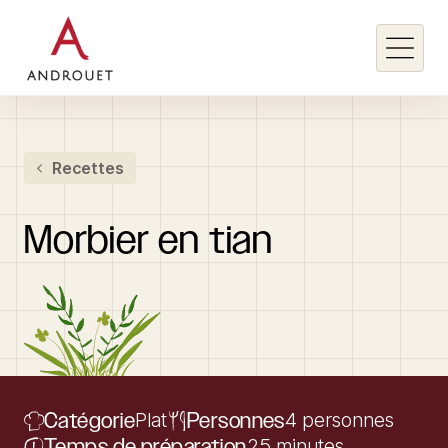
Rechercher un mot clé
Recettes
Rechercher
Morbier
en
tian
Catégorie
Plat
Personnes
4 personnes
Temps de préparation
25 minutes